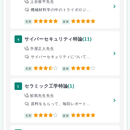
上谷俊平先生
機械材料学の中のトライボロジ...
5
5
充実
楽単
4
サイバーセキュリティ特論
(11)
升屋正人先生
サイバーセキュリティについて...
3.5
4
充実
楽単
5
セラミック工学特論
(1)
鮫島先生先生
資料をもらって、毎回レポート...
4
5
充実
楽単