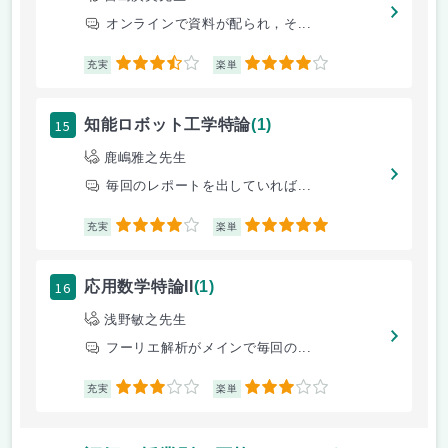
オンラインで資料が配られ，そ...
3.5
4
充実
楽単
15
知能ロボット工学特論
(1)
鹿嶋雅之先生
毎回のレポートを出していれば...
4
5
充実
楽単
16
応用数学特論II
(1)
浅野敏之先生
フーリエ解析がメインで毎回の...
3
3
充実
楽単