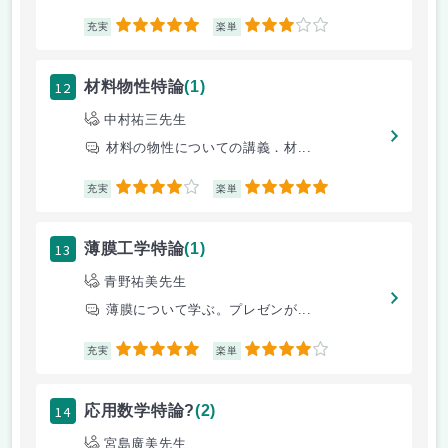
5
3
充実
楽単
12
材料物性特論
(1)
中村祐三先生
材料の物性についての講義．材...
4
5
充実
楽単
13
薄膜工学特論
(1)
青野祐美先生
薄膜について学ぶ。プレゼンが...
5
4
充実
楽単
14
応用数学特論?
(2)
宮島廣美先生