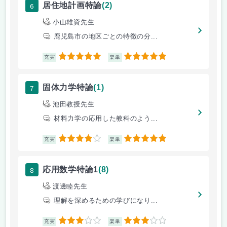
6
居住地計画特論
(2)
小山雄資先生
鹿児島市の地区ごとの特徴の分...
5
5
充実
楽単
7
固体力学特論
(1)
池田教授先生
材料力学の応用した教科のよう...
4
5
充実
楽単
8
応用数学特論1
(8)
渡邊睦先生
理解を深めるための学びになり...
3
3
充実
楽単