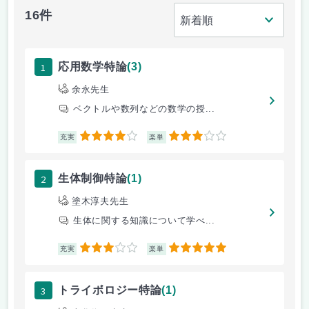
16件
1
応用数学特論
(3)
余永先生
ベクトルや数列などの数学の授...
4
3
充実
楽単
2
生体制御特論
(1)
塗木淳夫先生
生体に関する知識について学べ...
3
5
充実
楽単
3
トライボロジー特論
(1)