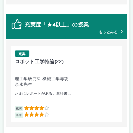
充実度「★4以上」の授業
もっとみる
充実
ロボット工学特論
(22)
ソ
理工学研究科 機械工学専攻
理
余永先生
渕
たまにレポートがある。教科書...
教
4
充実
充
4
楽単
楽