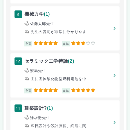
9
機械力学
(1)
佐藤太郎先生
先生の説明が非常に分かりやす...
5
3
充実
楽単
10
セラミック工学特論
(2)
鮫島先生
主に固体酸化物型燃料電池を中...
5
5
充実
楽単
11
建築設計?
(1)
鰺坂徹先生
即日設計や設計演習、終活に関...