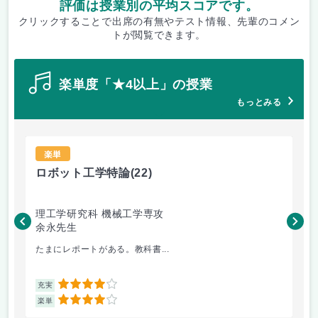
評価は授業別の平均スコアです。
クリックすることで出席の有無やテスト情報、先輩のコメン
トが閲覧できます。
楽単度「★4以上」の授業
もっとみる
楽単
ロボット工学特論
(22)
流
理工学研究科 機械工学専攻
理
余永先生
福
たまにレポートがある。教科書...
基
4
充実
充
4
楽単
楽