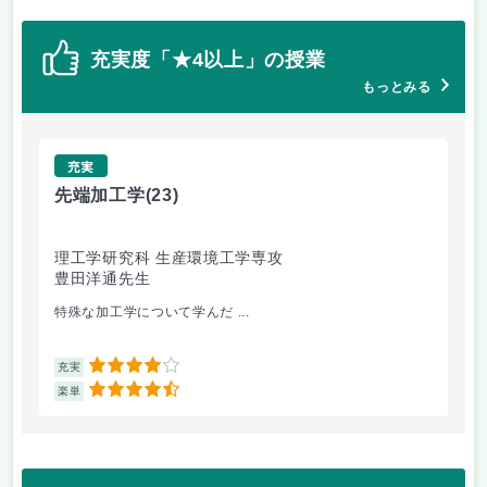
充実度「★4以上」の授業
もっとみる
充実
先端加工学
(23)
高
理工学研究科 生産環境工学専攻
理
豊田洋通先生
井
特殊な加工学について学んだ ...
金
4
充実
充
4.5
楽単
楽