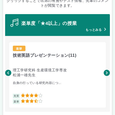
クリックすることで出席の有無やテスト情報、先輩のコメン
トが閲覧できます。
楽単度「★4以上」の授業
もっとみる
楽単
技術英語プレゼンテーション
(11)
材
理工学研究科 生産環境工学専攻
理
松浦一雄先生
黄
自身の行っている研究内容につ...
材料
4
充実
充
3.5
楽単
楽