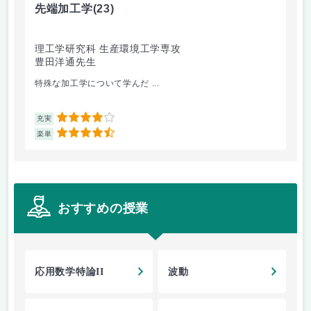
先端加工学
(23)
高
理工学研究科 生産環境工学専攻
理
豊田洋通先生
井
特殊な加工学について学んだ ...
金
4
充実
充
4.5
楽単
楽
おすすめの授業
応用数学特論II
波動