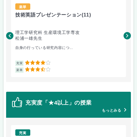
楽単
技術英語プレゼンテーション
(11)
材
理工学研究科 生産環境工学専攻
理
松浦一雄先生
黄
自身の行っている研究内容につ...
材料
4
充実
充
3.5
楽単
楽
充実度「★4以上」の授業
もっとみる
充実