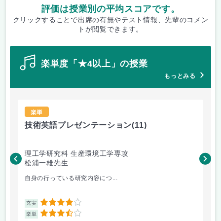
評価は授業別の平均スコアです。
クリックすることで出席の有無やテスト情報、先輩のコメン
トが閲覧できます。
楽単度「★4以上」の授業
もっとみる
楽単
技術英語プレゼンテーション
(11)
材
理工学研究科 生産環境工学専攻
理
松浦一雄先生
黄
自身の行っている研究内容につ...
材料
4
充実
充
3.5
楽単
楽