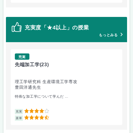
充実度「★4以上」の授業
もっとみる
充実
先端加工学
(23)
高
理工学研究科 生産環境工学専攻
理
豊田洋通先生
井
特殊な加工学について学んだ ...
金
4
充実
充
4.5
楽単
楽