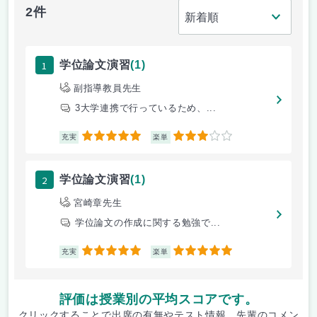
2件
1
学位論文演習
(1)
副指導教員先生
3大学連携で行っているため、...
5
3
充実
楽単
2
学位論文演習
(1)
宮崎章先生
学位論文の作成に関する勉強で...
5
5
充実
楽単
評価は授業別の平均スコアです。
クリックすることで出席の有無やテスト情報、先輩のコメン