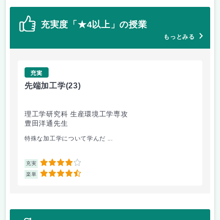
充実度「★4以上」の授業
もっとみる
充実
先端加工学
(23)
高
理工学研究科 生産環境工学専攻
理
豊田洋通先生
井
特殊な加工学について学んだ ...
金
4
充実
充
4.5
楽単
楽