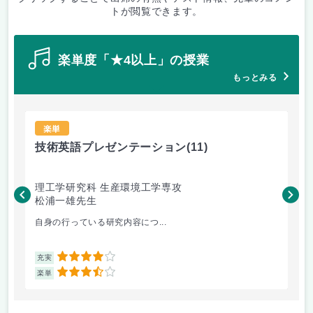
トが閲覧できます。
楽単度「★4以上」の授業
もっとみる
楽単
技術英語プレゼンテーション
(11)
材
理工学研究科 生産環境工学専攻
理
松浦一雄先生
黄
自身の行っている研究内容につ...
材料
4
充実
充
3.5
楽単
楽