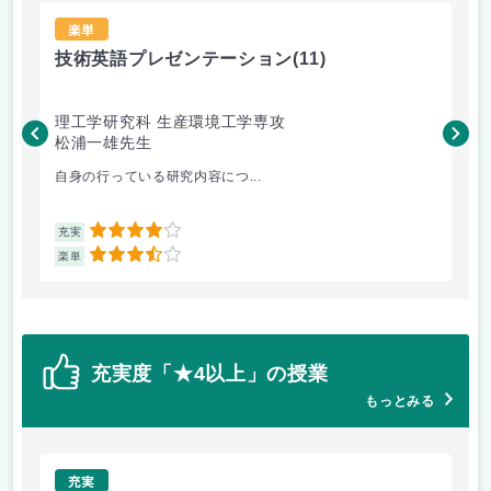
楽単
技術英語プレゼンテーション
(11)
材
理工学研究科 生産環境工学専攻
理
松浦一雄先生
黄
自身の行っている研究内容につ...
材料
4
充実
充
3.5
楽単
楽
充実度「★4以上」の授業
もっとみる
充実