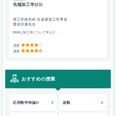
先端加工学
(23)
高
理工学研究科 生産環境工学専攻
理
豊田洋通先生
井
特殊な加工学について学んだ ...
金
4
充実
充
4.5
楽単
楽
おすすめの授業
応用数学特論II
波動