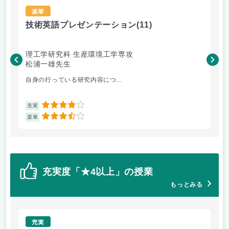
楽単
技術英語プレゼンテーション
(11)
材
理工学研究科 生産環境工学専攻
理
松浦一雄先生
黄
自身の行っている研究内容につ...
材料
4
充実
充
3.5
楽単
楽
充実度「★4以上」の授業
もっとみる
充実