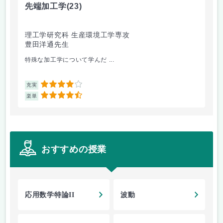
先端加工学
(23)
高
理工学研究科 生産環境工学専攻
理
豊田洋通先生
井
特殊な加工学について学んだ ...
金
4
充実
充
4.5
楽単
楽
おすすめの授業
応用数学特論II
波動