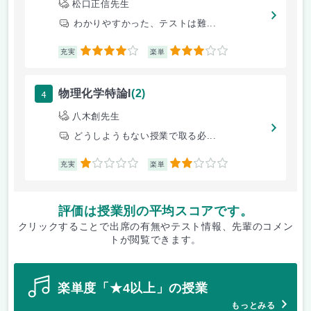
松口正信先生
わかりやすかった、テストは難...
4
3
充実
楽単
4
物理化学特論I
(2)
八木創先生
どうしようもない授業で取る必...
1
2
充実
楽単
評価は授業別の平均スコアです。
クリックすることで出席の有無やテスト情報、先輩のコメン
トが閲覧できます。
楽単度「★4以上」の授業
もっとみる