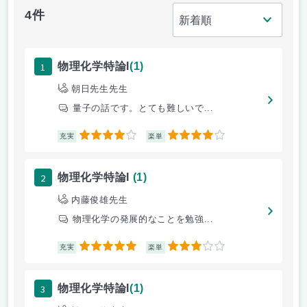
4件
1
物理化学特論I
(1)
朝日先生先生
量子の話です。とても難しいで...
4
4
充実
楽単
2
物理化学特論I
(1)
内藤俊雄先生
物理化学の発展的なことを勉強...
5
3
充実
楽単
3
物理化学特論I
(1)