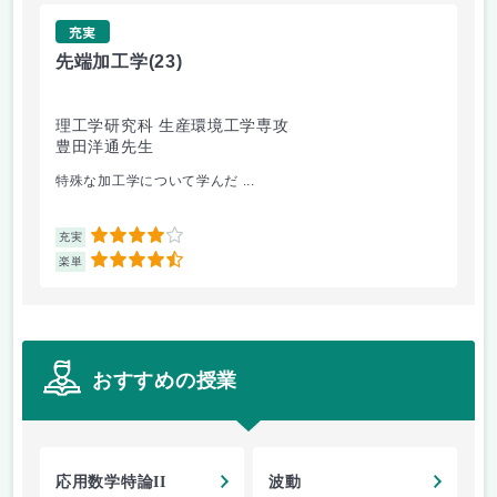
充実
先端加工学
(23)
高
理工学研究科 生産環境工学専攻
理
豊田洋通先生
井
特殊な加工学について学んだ ...
金
4
充実
充
4.5
楽単
楽
おすすめの授業
応用数学特論II
波動