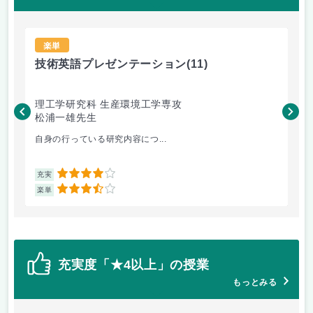
楽単
技術英語プレゼンテーション
(11)
材
理工学研究科 生産環境工学専攻
理
松浦一雄先生
黄
自身の行っている研究内容につ...
材料
4
充実
充
3.5
楽単
楽
充実度「★4以上」の授業
もっとみる