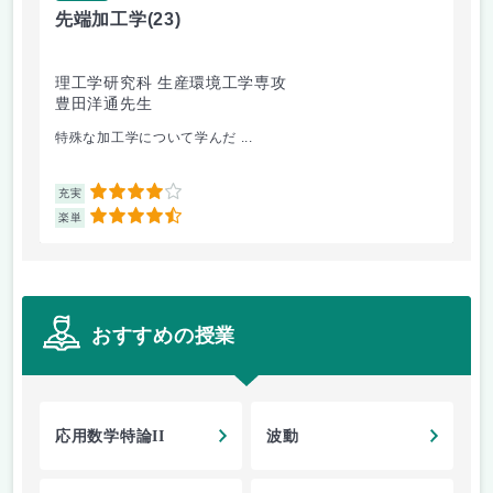
先端加工学
(23)
高
理工学研究科 生産環境工学専攻
理
豊田洋通先生
井
特殊な加工学について学んだ ...
金
4
充実
充
4.5
楽単
楽
おすすめの授業
応用数学特論II
波動