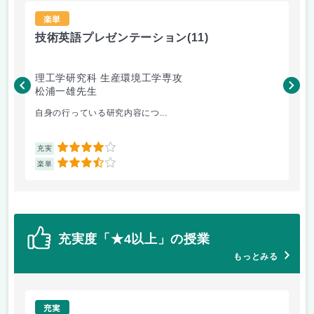
楽単
技術英語プレゼンテーション
(11)
材
理工学研究科 生産環境工学専攻
理
松浦一雄先生
黄
自身の行っている研究内容につ...
材料
4
充実
充
3.5
楽単
楽
充実度「★4以上」の授業
もっとみる
充実