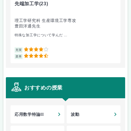
先端加工学
(23)
高
理工学研究科 生産環境工学専攻
理
豊田洋通先生
井
特殊な加工学について学んだ ...
金
4
充実
充
4.5
楽単
楽
おすすめの授業
応用数学特論II
波動