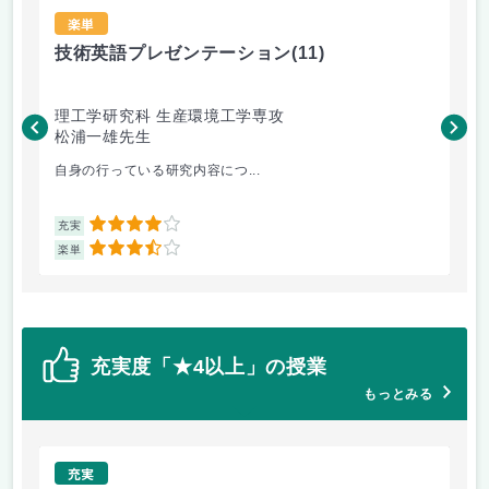
楽単
技術英語プレゼンテーション
(11)
材
理工学研究科 生産環境工学専攻
理
松浦一雄先生
黄
自身の行っている研究内容につ...
材料
4
充実
充
3.5
楽単
楽
充実度「★4以上」の授業
もっとみる
充実