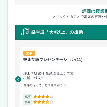
評価は授業
クリックすることで出席の有無や
楽単度「★4以上」の授業
楽単
技術英語プレゼンテーション
(11)
理工学研究科 生産環境工学専攻
松浦一雄先生
自身の行っている研究内容につ...
充実
4
楽単
3.5