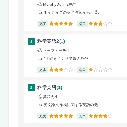
MurphyDennis先生
ネイティブの英語教師から、英...
充実
楽単
5
3
3
科学英語2
(1)
マーフィー先生
1の続き 1より受講人数が...
充実
楽単
3
1
5
科学英語
(1)
英語先生
英文論文作成に関する英語の勉...
充実
楽単
5
4