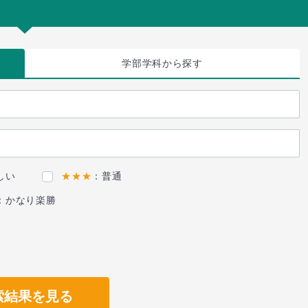
学部学科
から探す
しい
★★★
：普通
：かなり楽勝
索結果を見る