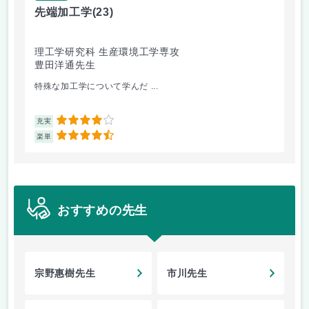
先端加工学
(23)
高
理工学研究科 生産環境工学専攻
理
豊田洋通先生
井
特殊な加工学について学んだ ...
金
4
充実
充
4.5
楽単
楽
おすすめの先生
宗野惠樹先生
市川先生