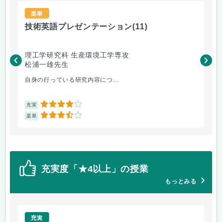
楽単
技術英語プレゼンテーション
(11)
材
理工学研究科 生産環境工学専攻
理
松浦一雄先生
黄
自身の行っている研究内容につ...
材料
4
充実
充
3.5
楽単
楽
充実度「★4以上」の授業
もっとみる
充実