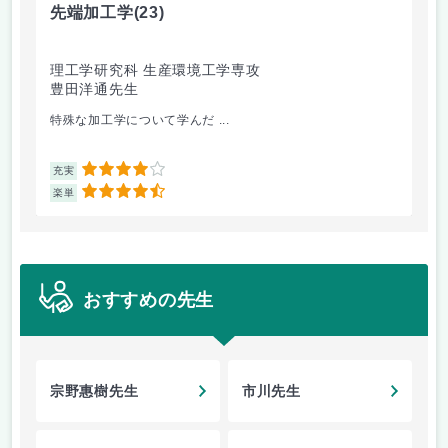
先端加工学
(23)
高
理工学研究科 生産環境工学専攻
理
豊田洋通先生
井
特殊な加工学について学んだ ...
金
4
充実
充
4.5
楽単
楽
おすすめの先生
宗野惠樹先生
市川先生