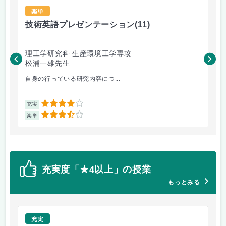
楽単
技術英語プレゼンテーション
(11)
材
理工学研究科 生産環境工学専攻
理
松浦一雄先生
黄
自身の行っている研究内容につ...
材料
4
充実
充
3.5
楽単
楽
充実度「★4以上」の授業
もっとみる
充実