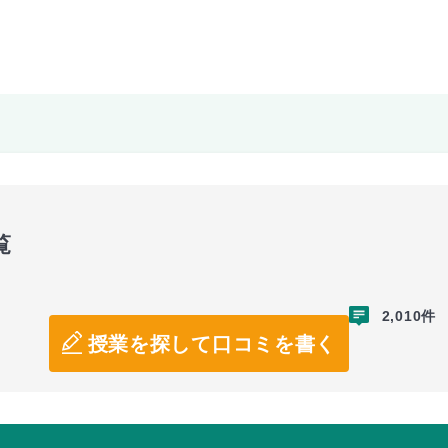
覧
2,010件
授業を探して口コミを書く