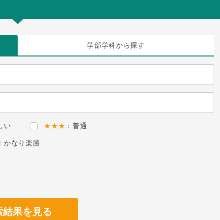
学部学科
から探す
しい
★★★
：普通
：かなり楽勝
索結果を見る