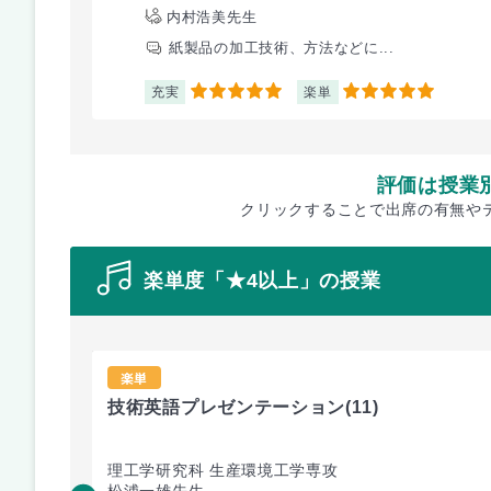
内村浩美先生
紙製品の加工技術、方法などに...
充実
楽単
5
5
評価は授業
クリックすることで出席の有無や
楽単度「★4以上」の授業
楽単
技術英語プレゼンテーション
(11)
理工学研究科 生産環境工学専攻
松浦一雄先生