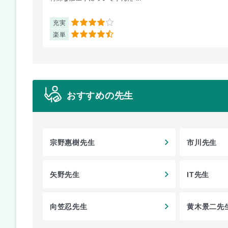
充実
4
楽単
4.5
おすすめの先生
宗野惠樹先生
市川先生
矢野先生
IT先生
向笠忍先生
黄木景二先