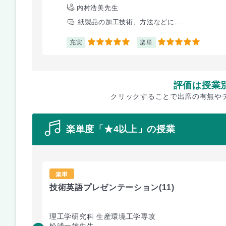
内村浩美先生
紙製品の加工技術、方法などに...
充実
楽単
5
5
評価は授業
クリックすることで出席の有無や
楽単度「★4以上」の授業
楽単
技術英語プレゼンテーション
(11)
理工学研究科 生産環境工学専攻
松浦一雄先生