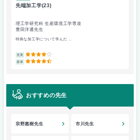
先端加工学
(23)
高
理工学研究科 生産環境工学専攻
理
豊田洋通先生
井
特殊な加工学について学んだ ...
金
4
充実
充
4.5
楽単
楽
おすすめの先生
宗野惠樹先生
市川先生