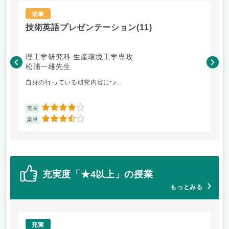
楽単
技術英語プレゼンテーション
(11)
材
理工学研究科 生産環境工学専攻
理
松浦一雄先生
黄
自身の行っている研究内容につ...
材料
4
充実
充
3.5
楽単
楽
充実度「★4以上」の授業
もっとみる
充実