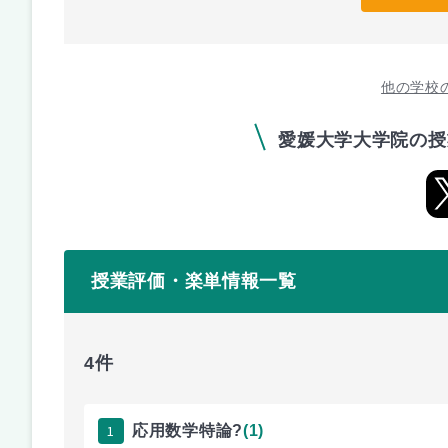
他の学校
愛媛大学大学院の授
授業評価・楽単情報一覧
4件
1
応用数学特論?
(1)