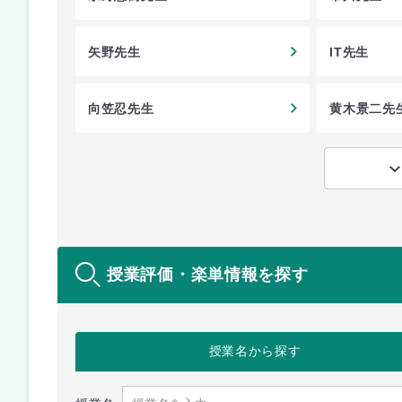
矢野先生
IT先生
向笠忍先生
黄木景二先
授業評価・楽単情報を探す
授業名
から探す