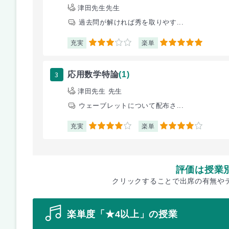
津田先生先生
過去問が解ければ秀を取りやす...
充実
楽単
3
5
3
応用数学特論
(1)
津田先生 先生
ウェーブレットについて配布さ...
充実
楽単
4
4
評価は授業
クリックすることで出席の有無や
楽単度「★4以上」の授業