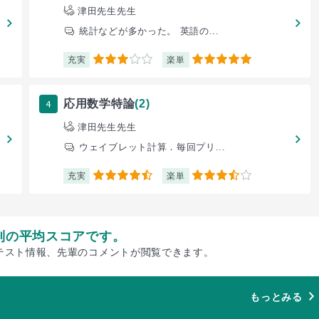
津田先生先生
統計などが多かった。 英語の...
充実
楽単
3
5
4
応用数学特論
(2)
津田先生先生
ウェイブレット計算．毎回プリ...
充実
楽単
4.5
3.5
別の平均スコアです。
テスト情報、先輩のコメントが閲覧できます。
もっとみる