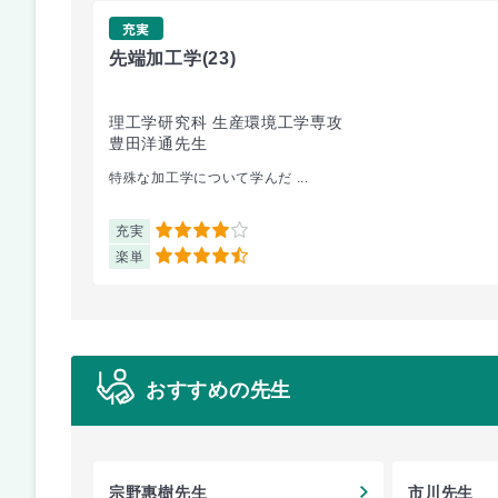
充実
先端加工学
(23)
理工学研究科 生産環境工学専攻
豊田洋通先生
特殊な加工学について学んだ ...
充実
4
楽単
4.5
おすすめの先生
宗野惠樹先生
市川先生