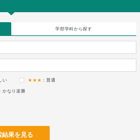
学部学科
から探す
しい
★★★
：普通
：かなり楽勝
索結果を見る