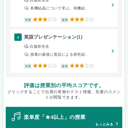
白旗崇先生
有機結晶について学ぶ。有機結...
3
3
充実
楽単
4
英語プレゼンテーション
(1)
白旗崇先生
授業の最後に英語による研究紹...
3
3
充実
楽単
評価は授業別の平均スコアです。
クリックすることで出席の有無やテスト情報、先輩のコメン
トが閲覧できます。
楽単度「★4以上」の授業
もっとみる