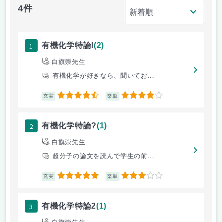
4件
1
有機化学特論I
(2)
白旗崇先生
有機化学が好きなら、聞いてお...
4.5
4
充実
楽単
2
有機化学特論?
(1)
白旗崇先生
超分子の論文を読んで学生の前...
5
3
充実
楽単
3
有機化学特論2
(1)