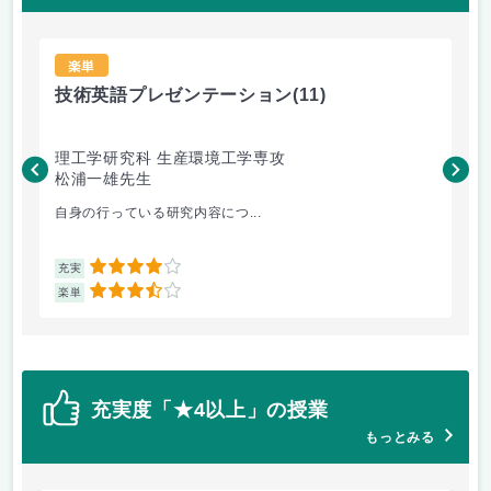
楽単
技術英語プレゼンテーション
(11)
材
理工学研究科 生産環境工学専攻
理
松浦一雄先生
黄
自身の行っている研究内容につ...
材料
4
充実
充
3.5
楽単
楽
充実度「★4以上」の授業
もっとみる