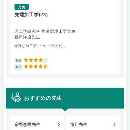
充実
先端加工学
(23)
高
理工学研究科 生産環境工学専攻
理
豊田洋通先生
井
特殊な加工学について学んだ ...
金
4
充実
充
4.5
楽単
楽
おすすめの先生
宗野惠樹先生
市川先生