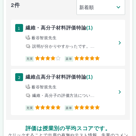
2件
1
繊維・高分子材料評価特論
(1)
薮谷智規先生
説明が分かりやすかったです。...
4
5
充実
楽単
2
繊維点高分子材料評価特論
(1)
薮谷智規先生
繊維・高分子の評価方法につい...
5
5
充実
楽単
評価は授業別の平均スコアです。
クリックすることで出席の有無やテスト情報、先輩のコメン