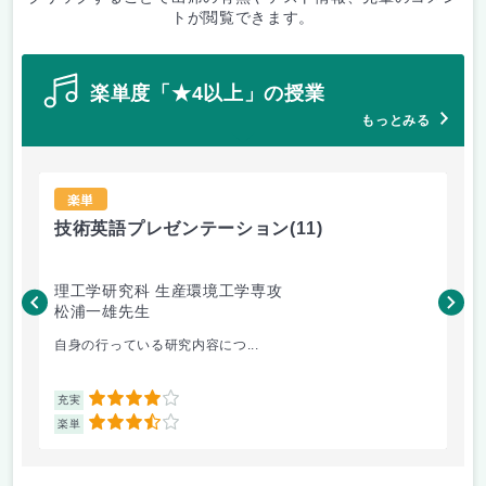
トが閲覧できます。
楽単度「★4以上」の授業
もっとみる
楽単
技術英語プレゼンテーション
(11)
材
理工学研究科 生産環境工学専攻
理
松浦一雄先生
黄
自身の行っている研究内容につ...
材料
4
充実
充
3.5
楽単
楽