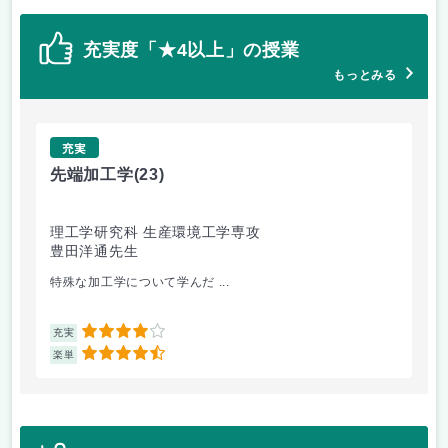
充実度「★4以上」の授業
もっとみる
充実
先端加工学
(23)
高
理工学研究科 生産環境工学専攻
理
豊田洋通先生
井
特殊な加工学について学んだ ...
金
4
充実
充
4.5
楽単
楽