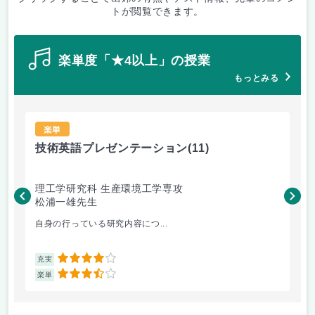
トが閲覧できます。
楽単度「★4以上」の授業
もっとみる
楽単
技術英語プレゼンテーション
(11)
材
理工学研究科 生産環境工学専攻
理
松浦一雄先生
黄
自身の行っている研究内容につ...
材料
4
充実
充
3.5
楽単
楽