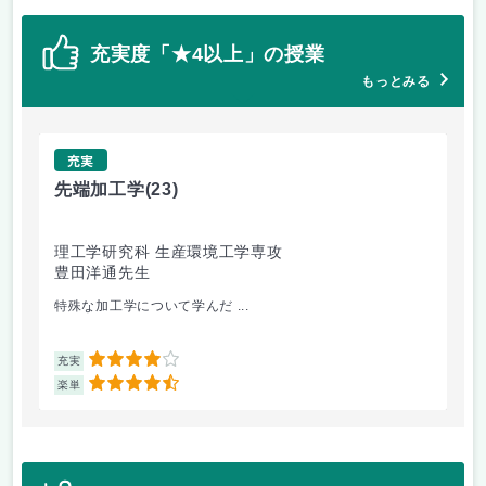
充実度「★4以上」の授業
もっとみる
充実
先端加工学
(23)
高
理工学研究科 生産環境工学専攻
理
豊田洋通先生
井
特殊な加工学について学んだ ...
金
4
充実
充
4.5
楽単
楽