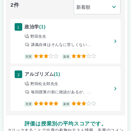
2件
1
政治学
(1)
野田先生
講義自体はそんなに苦しくない...
3
3
充実
楽単
2
アルゴリズム
(1)
野田松太郎先生
毎回授業の前に雑談があるが、...
5
3
充実
楽単
評価は授業別の平均スコアです。
クリックすることで出席の有無やテスト情報、先輩のコメン