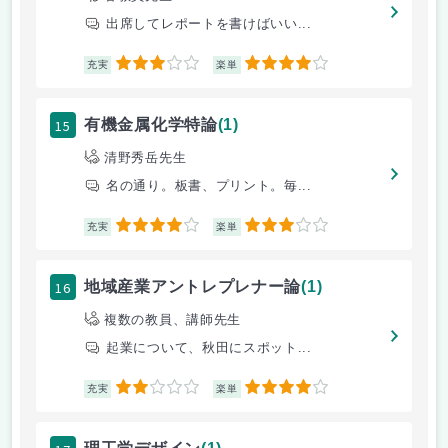
出席してレポートを書けばいい...
3
4
充実
楽単
15
有機金属化学特論
(1)
清野秀岳先生
名の通り。板書、プリント。毎...
4
3
充実
楽単
16
地域産業アントレプレナー論
(1)
複数の教員、講師先生
起業について、秋田にスポット...
2
4
充実
楽単