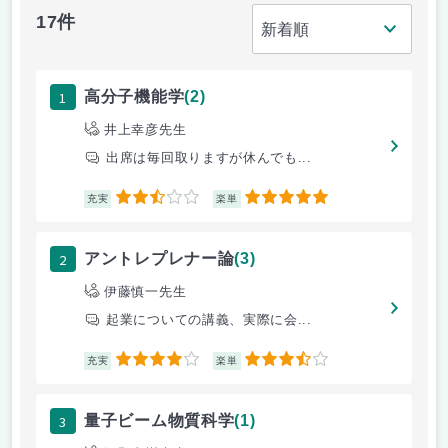
17件
1
高分子機能学
(2)
井上幸彦先生
出席は毎回取りますが休んでも...
2.5
5
充実
楽単
2
アントレプレナー論
(3)
伊藤慎一先生
起業についての講義、実際に会...
4
3.5
充実
楽単
3
量子ビーム物質科学
(1)