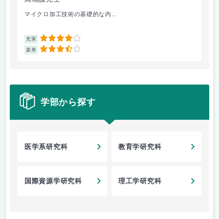
マイクロ加工技術の基礎的な内...
レ
4
充実
充
3.5
楽単
楽
学部から探す
医学系研究科
教育学研究科
国際資源学研究科
理工学研究科