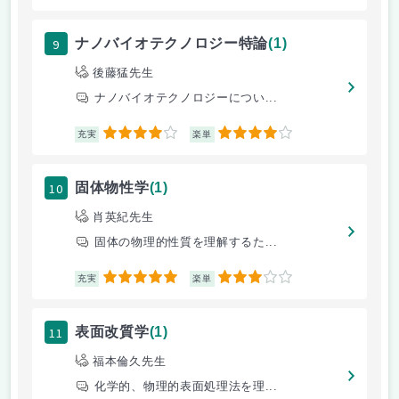
9
ナノバイオテクノロジー特論
(1)
後藤猛先生
ナノバイオテクノロジーについ...
4
4
充実
楽単
10
固体物性学
(1)
肖英紀先生
固体の物理的性質を理解するた...
5
3
充実
楽単
11
表面改質学
(1)
福本倫久先生
化学的、物理的表面処理法を理...