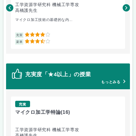
工学資源学研究科 機械工学専攻
工
高橋護先生
吉
マイクロ加工技術の基礎的な内...
レ
4
充実
充
3.5
楽単
楽
充実度「★4以上」の授業
もっとみる
充実
マイクロ加工学特論
(16)
薄
工学資源学研究科 機械工学専攻
工
高橋護先生
吉