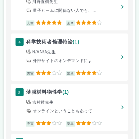
河野直樹先生
量子ビームに関係ない人でも、...
5
4
充実
楽単
4
科学技術者倫理特論
(1)
N/AN/A先生
外部サイトのオンデマンドによ...
3
4
充実
楽単
5
薄膜材料物性学
(1)
吉村哲先生
オンラインということもあって...
3
3
充実
楽単