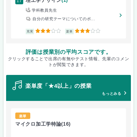
17
理工学デザイン
(1)
学科教員先生
自分の研究テーマについてのポ...
3
3
充実
楽単
評価は授業別の平均スコアです。
クリックすることで出席の有無やテスト情報、先輩のコメン
トが閲覧できます。
楽単度「★4以上」の授業
もっとみる
楽単
マイクロ加工学特論
(16)
薄