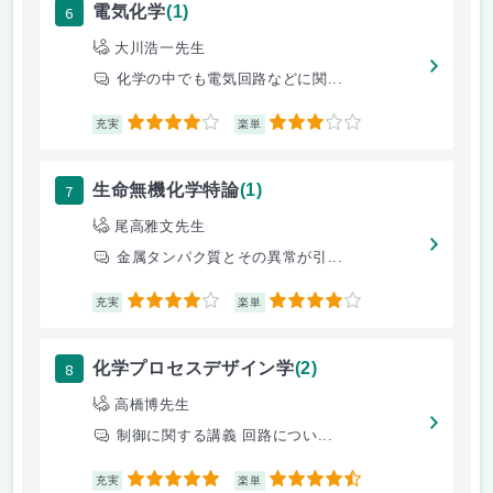
6
電気化学
(1)
大川浩一先生
化学の中でも電気回路などに関...
4
3
充実
楽単
7
生命無機化学特論
(1)
尾高雅文先生
金属タンパク質とその異常が引...
4
4
充実
楽単
8
化学プロセスデザイン学
(2)
高橋博先生
制御に関する講義 回路につい...
5
4.5
充実
楽単