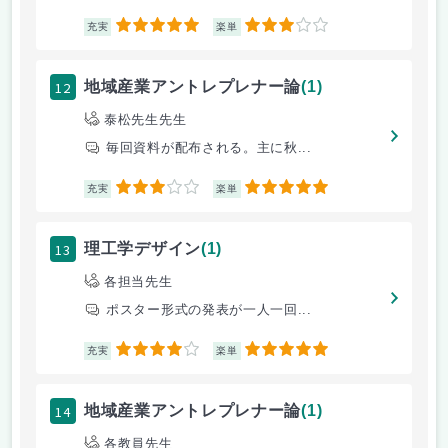
5
3
充実
楽単
12
地域産業アントレプレナー論
(1)
泰松先生先生
毎回資料が配布される。主に秋...
3
5
充実
楽単
13
理工学デザイン
(1)
各担当先生
ポスター形式の発表が一人一回...
4
5
充実
楽単
14
地域産業アントレプレナー論
(1)
各教員先生