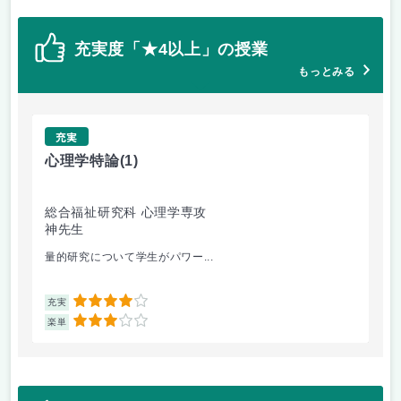
充実度「★4以上」の授業
もっとみる
充実
心理学特論
(1)
統
総合福祉研究科 心理学専攻
総
神先生
神
量的研究について学生がパワー...
統
4
充実
充
3
楽単
楽