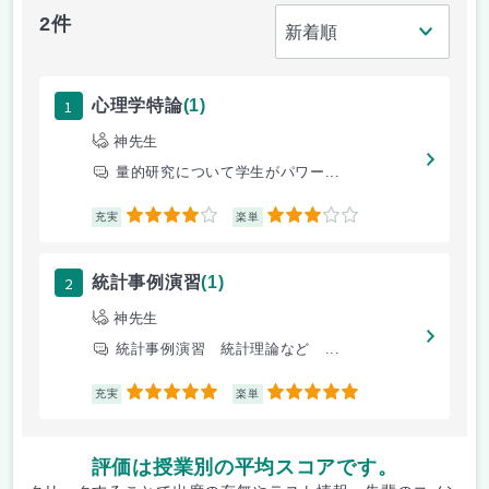
2件
1
心理学特論
(1)
神先生
量的研究について学生がパワー...
4
3
充実
楽単
2
統計事例演習
(1)
神先生
統計事例演習 統計理論など ...
5
5
充実
楽単
評価は授業別の平均スコアです。