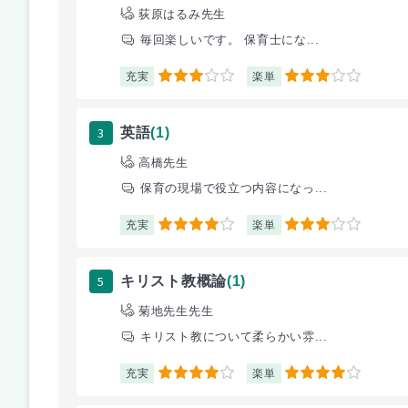
荻原はるみ先生
毎回楽しいです。 保育士にな...
充実
楽単
3
3
3
英語
(1)
高橋先生
保育の現場で役立つ内容になっ...
充実
楽単
4
3
5
キリスト教概論
(1)
菊地先生先生
キリスト教について柔らかい雰...
充実
楽単
4
4