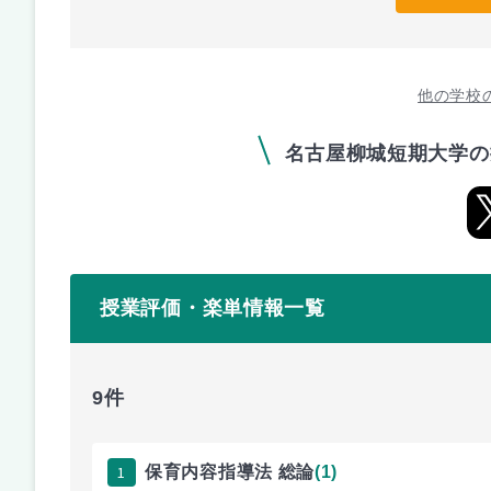
他の学校
名古屋柳城短期大学の
授業評価・楽単情報一覧
9件
1
保育内容指導法 総論
(1)