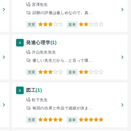
宮澤先生
試験の評価は厳しめなので、真...
充実
楽単
3
2
4
発達心理学
(1)
片山先生先生
優しい先生だから…と言って喋...
充実
楽単
3
2
6
図工
(1)
松下先生
毎回の出席と作品で成績が決ま...
充実
楽単
5
5