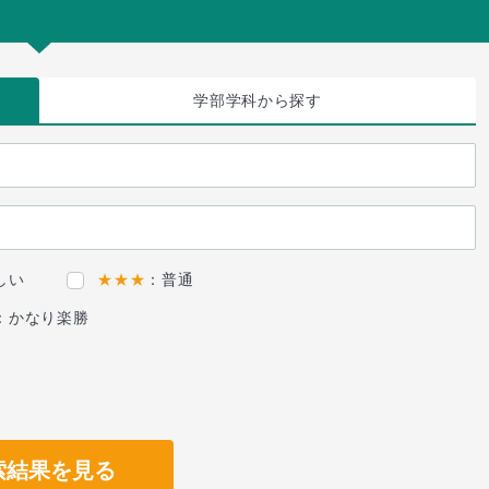
学部学科
から探す
しい
★★★
：普通
：かなり楽勝
索結果を見る