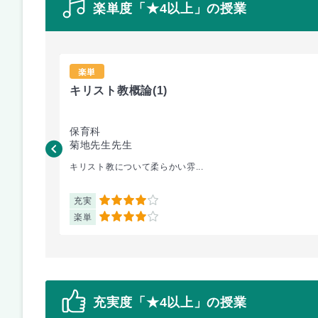
楽単度「★4以上」の授業
楽単
キリスト教概論
(1)
保育科
菊地先生先生
キリスト教について柔らかい雰...
充実
4
楽単
4
充実度「★4以上」の授業