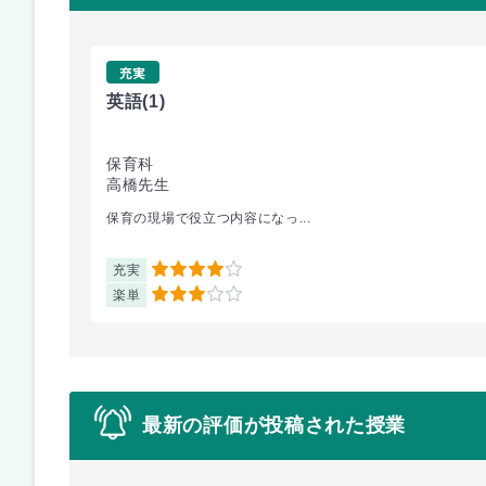
充実
英語
(1)
保育科
高橋先生
保育の現場で役立つ内容になっ...
充実
4
楽単
3
最新の評価が投稿された授業