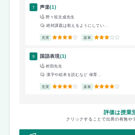
7
声楽
(1)
野々垣文成先生
絶対課題は歌えるようにしてい...
充実
楽単
4
3
9
国語表現
(1)
村田先生
漢字や絵本を読むなど 保育...
充実
楽単
4
4
評価は授業
クリックすることで出席の有無や