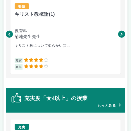
楽単
キリスト教概論
(1)
図
保育科
保
菊地先生先生
松
キリスト教について柔らかい雰...
毎
4
充実
充
4
楽単
楽
充実度「★4以上」の授業
もっとみる
充実