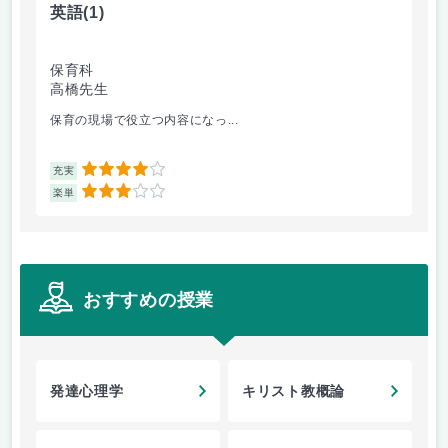
英語
(1)
キ
保育科
保
高橋先生
菊
保育の現場で役立つ内容になっ...
キ
4
充実
充
3
楽単
楽
おすすめの授業
発達心理学
キリスト教概論