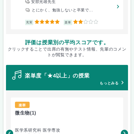
安部光雄先生
とにかく、勉強しないと卒業で...
5
2
充実
楽単
評価は授業別の平均スコアです。
クリックすることで出席の有無やテスト情報、先輩のコメン
トが閲覧できます。
楽単度「★4以上」の授業
もっとみる
楽単
微生物
(1)
内
医学系研究科 医学専攻
医