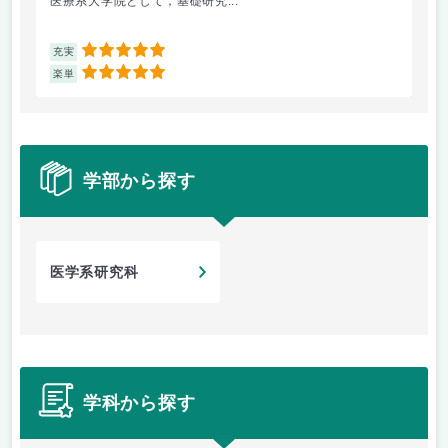
医療系大学院として，基礎研究...
試
5
充実
充
5
楽単
楽
学部から探す
医学系研究科
学科から探す