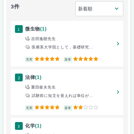
3件
1
微生物
(1)
吉田逸朗先生
医療系大学院として，基礎研究...
5
5
充実
楽単
2
法律
(1)
重田俊夫先生
試験前に短文を覚えれば単位が...
5
2
充実
楽単
3
化学
(1)