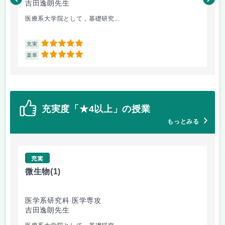
吉田逸朗先生
高
医療系大学院として，基礎研究...
go
5
充実
充
5
楽単
楽
充実度「★4以上」の授業
もっとみる
充実
微生物
(1)
法
医学系研究科 医学専攻
医
吉田逸朗先生
重