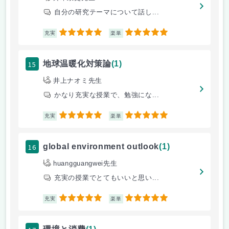
自分の研究テーマについて話し...
5
5
充実
楽単
15
地球温暖化対策論
(1)
井上ナオミ先生
かなり充実な授業で、勉強にな...
5
5
充実
楽単
16
global environment outlook
(1)
huangguangwei先生
充実の授業でとてもいいと思い...
5
5
充実
楽単