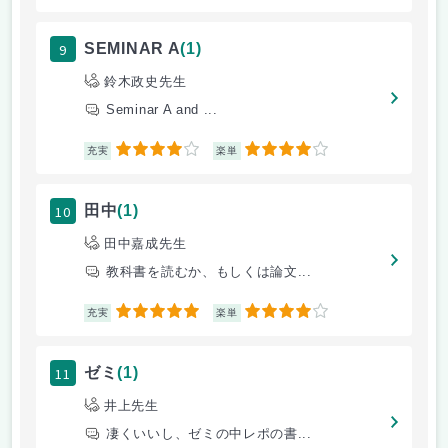
9
SEMINAR A
(1)
鈴木政史先生
Seminar A and ...
4
4
充実
楽単
10
田中
(1)
田中嘉成先生
教科書を読むか、もしくは論文...
5
4
充実
楽単
11
ゼミ
(1)
井上先生
凄くいいし、ゼミの中レポの書...