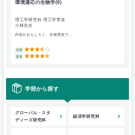
環境適応の生物学
(9)
精
理工学研究科 理工学専攻
理
小林先生
坂
内容がおもしろく、生物専攻で...
切
3.5
充実
充
4.5
楽単
楽
学部から探す
グローバル・スタ
経済学研究科
ディーズ研究科