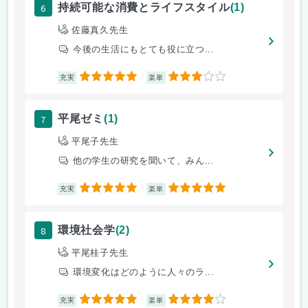
6
持続可能な消費とライフスタイル
(1)
佐藤真久先生
今後の生活にもとても役に立つ...
5
3
充実
楽単
7
平尾ゼミ
(1)
平尾子先生
他の学生の研究を聞いて、みん...
5
5
充実
楽単
8
環境社会学
(2)
平尾桂子先生
環境変化はどのように人々のラ...
5
4
充実
楽単