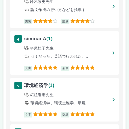
鈴木政史先生
論文作成の行い方などを指導す...
4
4
充実
楽単
4
siminar A
(1)
平尾桂子先生
ゼミだった。英語で行われた。...
5
5
充実
楽単
5
環境経済学
(1)
柘植隆宏先生
環境経済学、環境生態学、環境...
5
5
充実
楽単