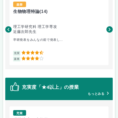
楽単
生物物理特論
(14)
熱
理工学研究科 理工学専攻
理
近藤次郎先生
鈴
卒研発表をみんなの前で発表し...
エ
4.5
充実
充
4
楽単
楽
充実度「★4以上」の授業
もっとみる
充実