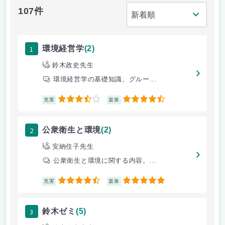
107件
1
環境経営学
(2)
鈴木政史先生
環境経営学の基礎知識、グルー...
3.5
4.5
充実
楽単
2
公衆衛生と環境
(2)
安納住子先生
公衆衛生と環境に関する内容。...
4.5
5
充実
楽単
3
鈴木ゼミ
(5)