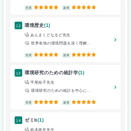
5
5
充実
楽単
12
環境歴史
(1)
あんまくどなるど先生
世界各地の環境問題を深く理解...
5
5
充実
楽単
13
環境研究のための統計学
(1)
平尾桂子先生
環境研究のための統計を中心に...
5
5
充実
楽単
14
ゼミb
(1)
鈴木政史先生