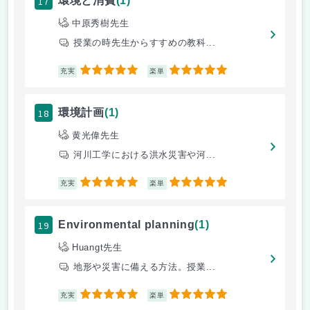
17
環境と消費
(1)
中原秀樹先生
授業の時先生からすすめの教科...
5
5
充実
楽単
18
環境計画
(1)
黄光偉先生
河川工学における洪水災害や河...
5
5
充実
楽単
19
Environmental planning
(1)
Huangt先生
地形や災害に備える方法。授業...
5
5
充実
楽単