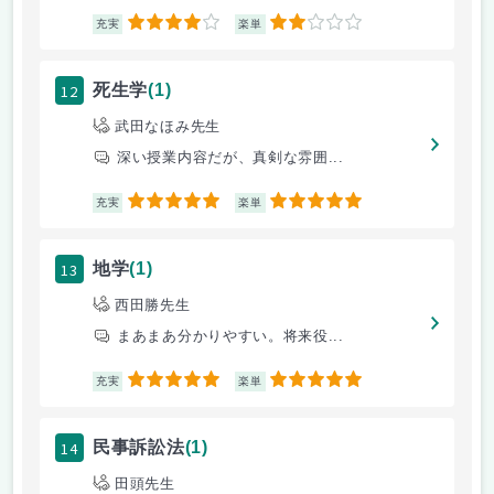
4
2
充実
楽単
12
死生学
(1)
武田なほみ先生
深い授業内容だが、真剣な雰囲...
5
5
充実
楽単
13
地学
(1)
西田勝先生
まあまあ分かりやすい。将来役...
5
5
充実
楽単
14
民事訴訟法
(1)
田頭先生