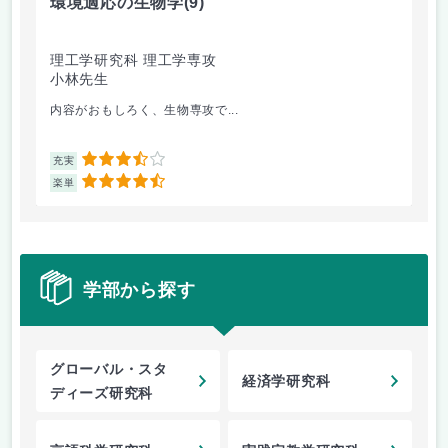
環境適応の生物学
(9)
精
理工学研究科 理工学専攻
理
小林先生
坂
内容がおもしろく、生物専攻で...
切
3.5
充実
充
4.5
楽単
楽
学部から探す
グローバル・スタ
経済学研究科
ディーズ研究科