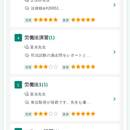
王佳亦先生
法律相&#20851...
5
5
充実
楽単
4
労働法演習
(1)
富永先生
司法試験の過去問をレポートと...
3
5
充実
楽単
5
労働法1
(1)
富永先生
単位取得が容易です。先生も優...
3
5
充実
楽単