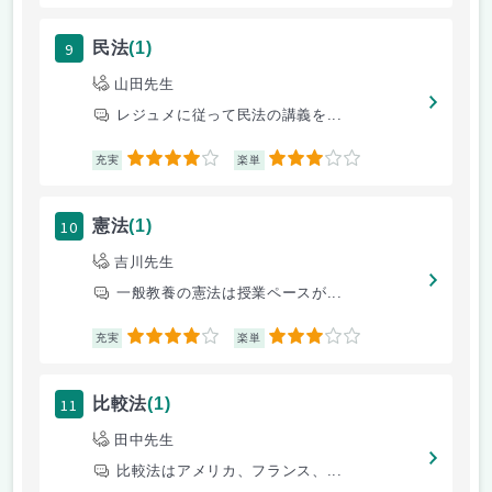
9
民法
(1)
山田先生
レジュメに従って民法の講義を...
4
3
充実
楽単
10
憲法
(1)
吉川先生
一般教養の憲法は授業ペースが...
4
3
充実
楽単
11
比較法
(1)
田中先生
比較法はアメリカ、フランス、...