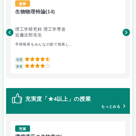
楽単
生物物理特論
(14)
熱
理工学研究科 理工学専攻
理
近藤次郎先生
鈴
卒研発表をみんなの前で発表し...
エ
4.5
充実
充
4
楽単
楽
充実度「★4以上」の授業
もっとみる
充実