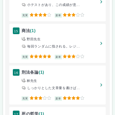
小テストがあり、この成績が意...
4
3
充実
楽単
15
商法
(1)
野田先生
毎回ランダムに指される。レジ...
5
3
充実
楽単
16
刑法各論
(1)
林先生
しっかりとした文章量を書けば...
3
4
充実
楽単
17
死の哲学
(1)