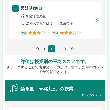
20
民法基礎
(1)
加藤雅信先生
法科大学院では珍しく先生のキ...
3
3
充実
楽単
2
1
評価は授業別の平均スコアです。
クリックすることで出席の有無やテスト情報、先輩のコメン
トが閲覧できます。
楽単度「★4以上」の授業
もっとみる