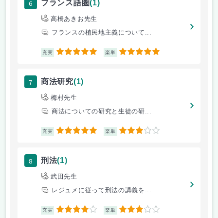
6
フランス語圏
(1)
高橋あきお先生
フランスの植民地主義について...
5
5
充実
楽単
7
商法研究
(1)
梅村先生
商法についての研究と生徒の研...
5
3
充実
楽単
8
刑法
(1)
武田先生
レジュメに従って刑法の講義を...
4
3
充実
楽単