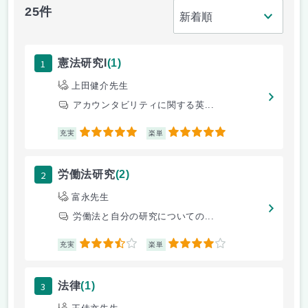
25件
1
憲法研究I
(1)
上田健介先生
アカウンタビリティに関する英...
5
5
充実
楽単
2
労働法研究
(2)
富永先生
労働法と自分の研究についての...
3.5
4
充実
楽単
3
法律
(1)