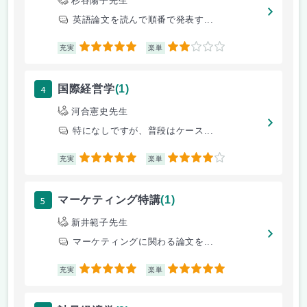
杉谷陽子先生
英語論文を読んで順番で発表す...
5
2
充実
楽単
4
国際経営学
(1)
河合憲史先生
特になしですが、普段はケース...
5
4
充実
楽単
5
マーケティング特講
(1)
新井範子先生
マーケティングに関わる論文を...
5
5
充実
楽単