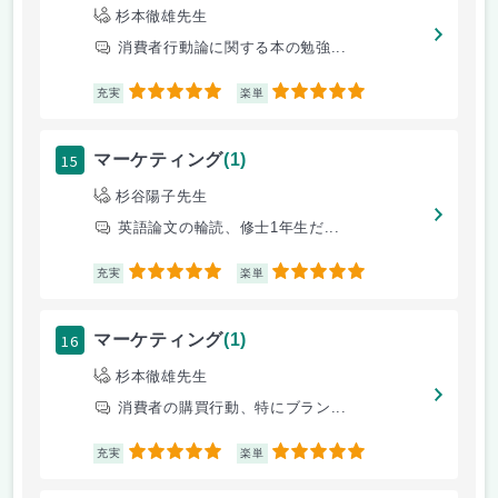
杉本徹雄先生
消費者行動論に関する本の勉強...
5
5
充実
楽単
15
マーケティング
(1)
杉谷陽子先生
英語論文の輪読、修士1年生だ...
5
5
充実
楽単
16
マーケティング
(1)
杉本徹雄先生
消費者の購買行動、特にブラン...
5
5
充実
楽単