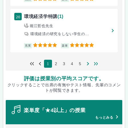
20
環境経済学特講
(1)
堀江哲也先生
環境経済の研究をしない学生の...
5
5
充実
楽単
2
3
4
5
1
評価は授業別の平均スコアです。
クリックすることで出席の有無やテスト情報、先輩のコメン
トが閲覧できます。
楽単度「★4以上」の授業
もっとみる