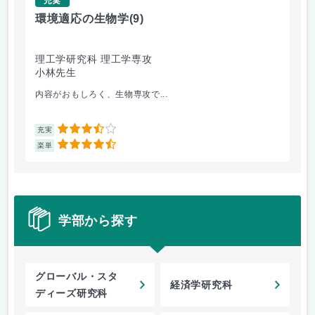
環境適応の生物学
(9)
精
理工学研究科 理工学専攻
理
小林先生
坂
内容がおもしろく、生物専攻で...
切
3.5
充実
充
4.5
楽単
楽
学部から探す
グローバル・スタ
経済学研究科
ディーズ研究科