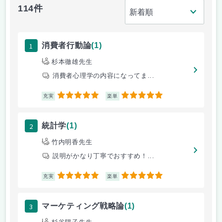
114件
1
消費者行動論
(1)
杉本徹雄先生
消費者心理学の内容になってま...
5
5
充実
楽単
2
統計学
(1)
竹内明香先生
説明がかなり丁寧でおすすめ！...
5
5
充実
楽単
3
マーケティング戦略論
(1)