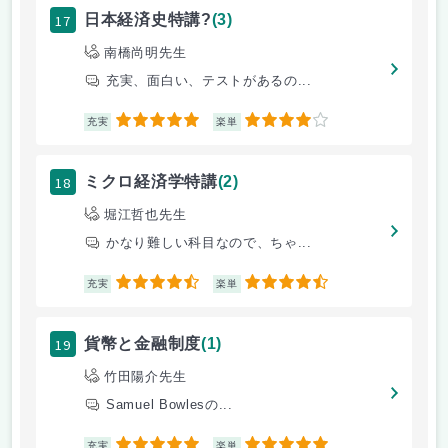
17
日本経済史特講?
(3)
南橋尚明先生
充実、面白い、テストがあるの...
5
4
充実
楽単
18
ミクロ経済学特講
(2)
堀江哲也先生
かなり難しい科目なので、ちゃ...
4.5
4.5
充実
楽単
19
貨幣と金融制度
(1)
竹田陽介先生
Samuel Bowlesの...
5
5
充実
楽単