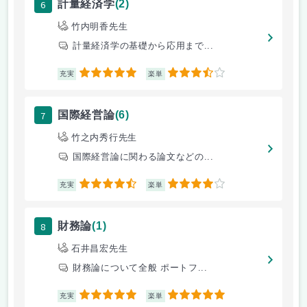
6
計量経済学
(2)
竹内明香先生
計量経済学の基礎から応用まで...
5
3.5
充実
楽単
7
国際経営論
(6)
竹之内秀行先生
国際経営論に関わる論文などの...
4.5
4
充実
楽単
8
財務論
(1)
石井昌宏先生
財務論について全般 ポートフ...
5
5
充実
楽単