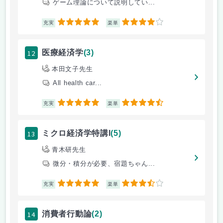
ゲーム理論について説明してい...
5
4
充実
楽単
12
医療経済学
(3)
本田文子先生
All health car...
5
4.5
充実
楽単
13
ミクロ経済学特講I
(5)
青木研先生
微分・積分が必要、宿題ちゃん...
5
3.5
充実
楽単
14
消費者行動論
(2)