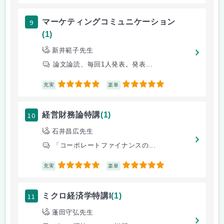
9
マーケティングコミュニケーション
(1)
新井範子先生
論文論読、毎回1人発表。発表...
5
5
充実
楽単
10
経営財務論特講
(1)
石井昌広先生
「コーポレートファイナンスの...
5
5
充実
楽単
11
ミクロ経済学特講I
(1)
蓬田守弘先生