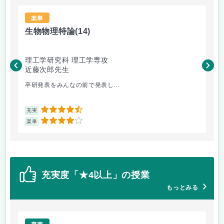
楽単
生物物理特論
(14)
熱
理工学研究科 理工学専攻
理
近藤次郎先生
鈴
卒研発表をみんなの前で発表し...
エ
4.5
充実
充
4
楽単
楽
充実度「★4以上」の授業
もっとみる
充実