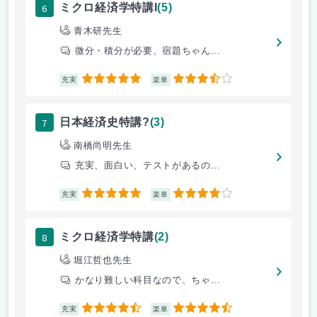
6
ミクロ経済学特講I
(5)
青木研先生
微分・積分が必要、宿題ちゃん...
5
3.5
充実
楽単
7
日本経済史特講?
(3)
南橋尚明先生
充実、面白い、テストがあるの...
5
4
充実
楽単
8
ミクロ経済学特講
(2)
堀江哲也先生
かなり難しい科目なので、ちゃ...
4.5
4.5
充実
楽単