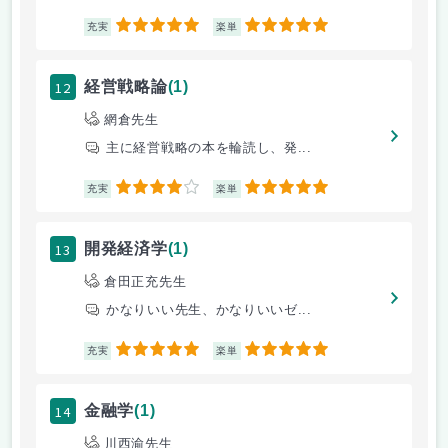
5
5
充実
楽単
12
経営戦略論
(1)
網倉先生
主に経営戦略の本を輪読し、発...
4
5
充実
楽単
13
開発経済学
(1)
倉田正充先生
かなりいい先生、かなりいいゼ...
5
5
充実
楽単
14
金融学
(1)
川西渝先生