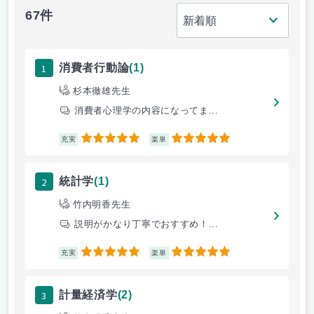
67件
1
消費者行動論
(1)
杉本徹雄先生
消費者心理学の内容になってま...
5
5
充実
楽単
2
統計学
(1)
竹内明香先生
説明がかなり丁寧でおすすめ！...
5
5
充実
楽単
3
計量経済学
(2)