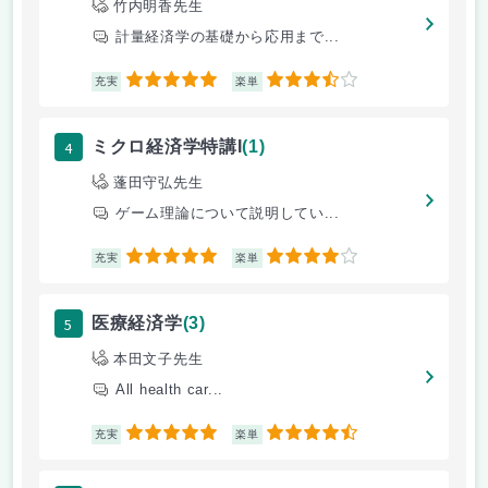
竹内明香先生
計量経済学の基礎から応用まで...
5
3.5
充実
楽単
4
ミクロ経済学特講I
(1)
蓬田守弘先生
ゲーム理論について説明してい...
5
4
充実
楽単
5
医療経済学
(3)
本田文子先生
All health car...
5
4.5
充実
楽単