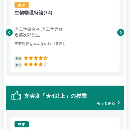
楽単
生物物理特論
(14)
熱
理工学研究科 理工学専攻
理
近藤次郎先生
鈴
卒研発表をみんなの前で発表し...
エ
4.5
充実
充
4
楽単
楽
充実度「★4以上」の授業
もっとみる
充実