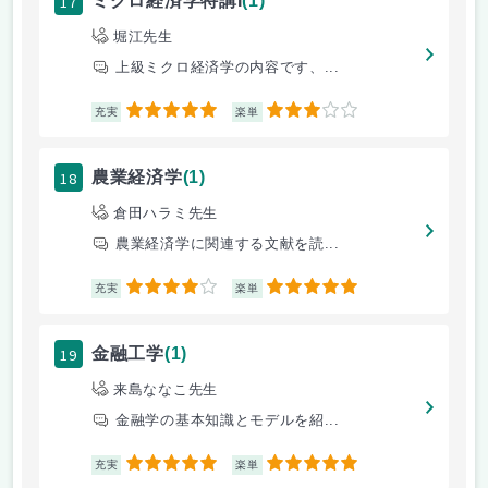
17
ミクロ経済学特講I
(1)
堀江先生
上級ミクロ経済学の内容です、...
5
3
充実
楽単
18
農業経済学
(1)
倉田ハラミ先生
農業経済学に関連する文献を読...
4
5
充実
楽単
19
金融工学
(1)
来島ななこ先生
金融学の基本知識とモデルを紹...
5
5
充実
楽単