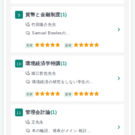
9
貨幣と金融制度
(1)
竹田陽介先生
Samuel Bowlesの...
5
5
充実
楽単
10
環境経済学特講
(1)
堀江哲也先生
環境経済の研究をしない学生の...
5
5
充実
楽単
11
管理会計論
(1)
王先生
本の輪読、発表がメイン 統計...