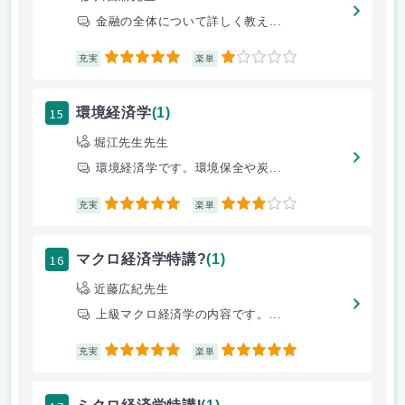
金融の全体について詳しく教え...
5
1
充実
楽単
15
環境経済学
(1)
堀江先生先生
環境経済学です。環境保全や炭...
5
3
充実
楽単
16
マクロ経済学特講?
(1)
近藤広紀先生
上級マクロ経済学の内容です。...
5
5
充実
楽単