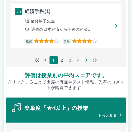
20
経済学科
(1)
猪狩敏子先生
過去の日本経済から今後の経済...
4
4
充実
楽単
2
3
4
1
評価は授業別の平均スコアです。
クリックすることで出席の有無やテスト情報、先輩のコメン
トが閲覧できます。
楽単度「★4以上」の授業
もっとみる