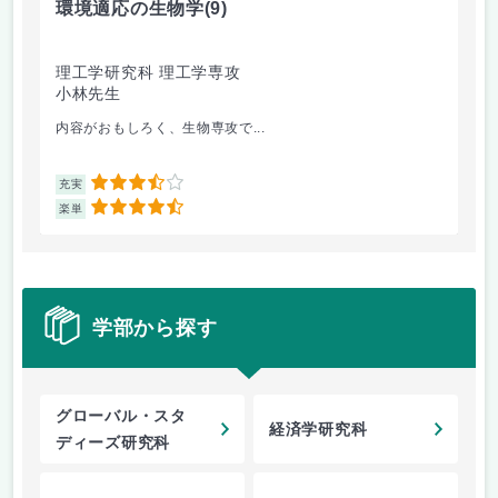
環境適応の生物学
(9)
精
理工学研究科 理工学専攻
理
小林先生
坂
内容がおもしろく、生物専攻で...
切
3.5
充実
充
4.5
楽単
楽
学部から探す
グローバル・スタ
経済学研究科
ディーズ研究科