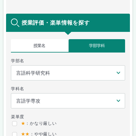
授業評価・楽単情報を探す
授業名
学部学科
学部名
学科名
楽単度
★
：かなり厳しい
★★
：やや厳しい