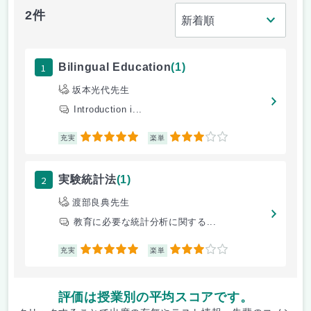
2件
1
Bilingual Education
(1)
坂本光代先生
Introduction i...
5
3
充実
楽単
2
実験統計法
(1)
渡部良典先生
教育に必要な統計分析に関する...
5
3
充実
楽単
評価は授業別の平均スコアです。