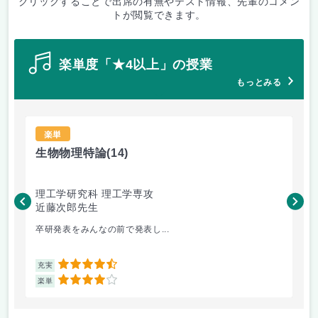
クリックすることで出席の有無やテスト情報、先輩のコメン
トが閲覧できます。
楽単度「★4以上」の授業
もっとみる
楽単
生物物理特論
(14)
熱
理工学研究科 理工学専攻
理
近藤次郎先生
鈴
卒研発表をみんなの前で発表し...
エ
4.5
充実
充
4
楽単
楽