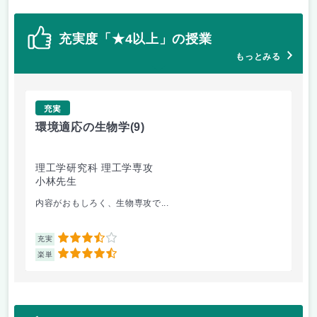
充実度「★4以上」の授業
もっとみる
充実
環境適応の生物学
(9)
精
理工学研究科 理工学専攻
理
小林先生
坂
内容がおもしろく、生物専攻で...
切
3.5
充実
充
4.5
楽単
楽