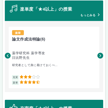
楽単度「★4以上」の授業
もっとみる
楽単
論文作成法特論
(6)
薬
薬学研究科 薬学専攻
薬
日比野先生
杉
研究者として身に着けておくべ...
皮
3
充実
充
4.5
楽単
楽