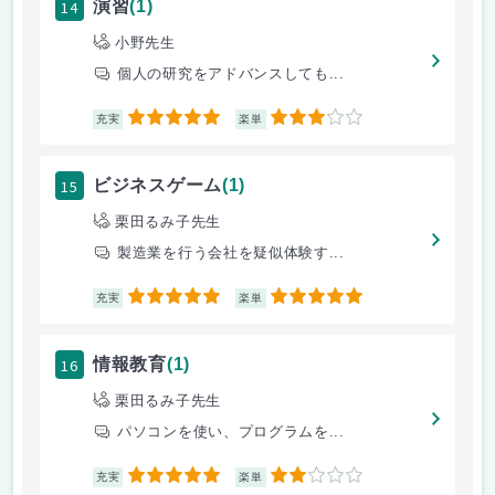
14
演習
(1)
小野先生
個人の研究をアドバンスしても...
5
3
充実
楽単
15
ビジネスゲーム
(1)
栗田るみ子先生
製造業を行う会社を疑似体験す...
5
5
充実
楽単
16
情報教育
(1)
栗田るみ子先生
パソコンを使い、プログラムを...
5
2
充実
楽単