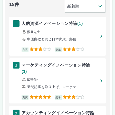
18件
1
人的資源イノベーション特論
(1)
張JI先生
中国郵政と同じ日本郵政、郵便...
3
3
充実
楽単
2
マーケティングイノベーション特論
(1)
草野先生
新聞記事を取り上げ、マーケテ...
5
3
充実
楽単
3
アカウンティングイノベーション特論