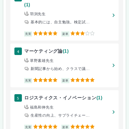
(1)
羽渕先生
基本的には、自主勉強。検定試...
5
3
充実
楽単
4
マーケティング論
(1)
草野素雄先生
新聞記事から始め、クラスで議...
5
5
充実
楽単
5
ロジスティクス・イノベーション
(1)
福島和伸先生
生産性の向上、サプライチェー...
5
5
充実
楽単