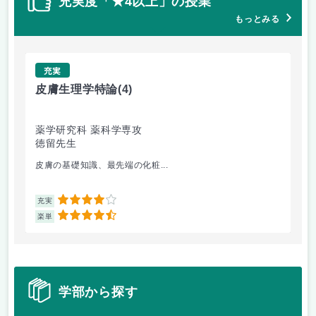
充実度「★4以上」の授業
もっとみる
充実
皮膚生理学特論
(4)
論
薬学研究科 薬科学専攻
薬
徳留先生
杉
皮膚の基礎知識、最先端の化粧...
コ
4
充実
充
4.5
楽単
楽
学部から探す