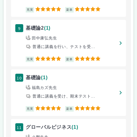
5
5
充実
楽単
9
基礎論2
(1)
田中康弘先生
普通に講義を行い、テストを受...
5
5
充実
楽単
10
基礎論
(1)
福島カズ先生
普通に講義を受け、期末テスト...
5
5
充実
楽単
11
グローバルビジネス
(1)