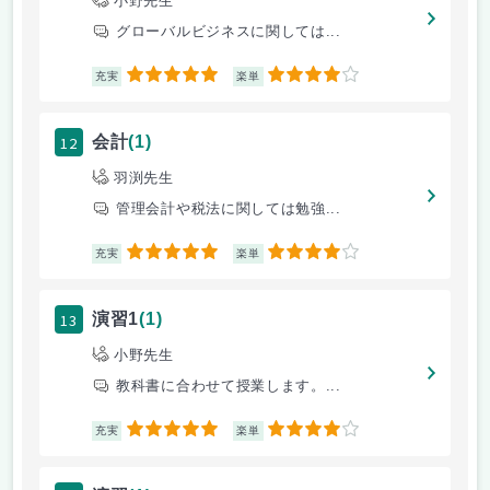
小野先生
グローバルビジネスに関しては...
5
4
充実
楽単
12
会計
(1)
羽渕先生
管理会計や税法に関しては勉強...
5
4
充実
楽単
13
演習1
(1)
小野先生
教科書に合わせて授業します。...
5
4
充実
楽単