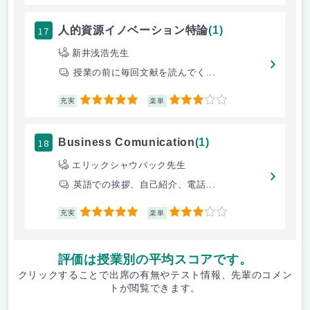
17
人的資源イノベーション特論
(1)
新井浅浩先生
授業の前に毎回文献を読んでく...
5
3
充実
楽単
18
Business Comunication
(1)
エリックシャウバック先生
英語での挨拶、自己紹介、電話...
5
3
充実
楽単
評価は授業別の平均スコアです。
クリックすることで出席の有無やテスト情報、先輩のコメン
トが閲覧できます。