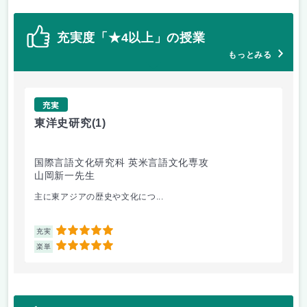
充実度「★4以上」の授業
もっとみる
充実
東洋史研究
(1)
異
国際言語文化研究科 英米言語文化専攻
国
山岡新一先生
清
主に東アジアの歴史や文化につ...
他
5
充実
充
5
楽単
楽