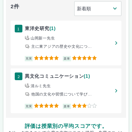
2件
1
東洋史研究
(1)
山岡新一先生
主に東アジアの歴史や文化につ...
5
5
充実
楽単
2
異文化コミュニケーション
(1)
清ルミ先生
他国の文化や習慣について学び...
5
3
充実
楽単
評価は授業別の平均スコアです。