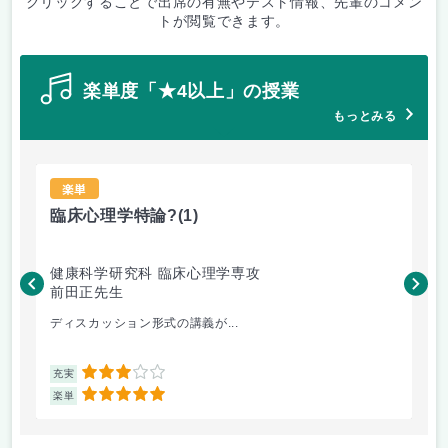
クリックすることで出席の有無やテスト情報、先輩のコメン
トが閲覧できます。
楽単度「★4以上」の授業
もっとみる
楽単
臨床心理学特論?
(1)
東
健康科学研究科 臨床心理学専攻
国
前田正先生
山
ディスカッション形式の講義が...
主
3
充実
充
5
楽単
楽