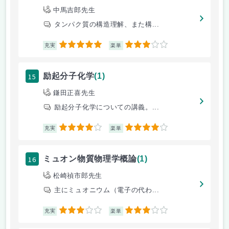
中馬吉郎先生
タンパク質の構造理解、また構...
5
3
充実
楽単
15
励起分子化学
(1)
鎌田正喜先生
励起分子化学についての講義。...
4
4
充実
楽単
16
ミュオン物質物理学概論
(1)
松崎禎市郎先生
主にミュオニウム（電子の代わ...
3
3
充実
楽単