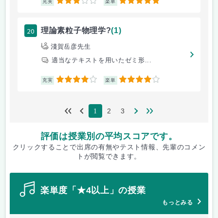
3
5
充実
楽単
20
理論素粒子物理学?
(1)
淺賀岳彦先生
適当なテキストを用いたゼミ形...
4
4
充実
楽単
2
3
1
評価は授業別の平均スコアです。
クリックすることで出席の有無やテスト情報、先輩のコメン
トが閲覧できます。
楽単度「★4以上」の授業
もっとみる