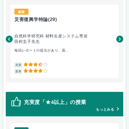
楽単
災害復興学特論
(29)
ト
自然科学研究科 材料生産システム専攻
自
田村圭子先生
新
毎回レポートの提出があり、面...
2回
3.5
充実
充
4
楽単
楽
充実度「★4以上」の授業
もっとみる