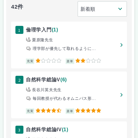
42件
1
倫理学入門
(1)
栗原隆先生
理学部が優先して取れるように...
1
2
充実
楽単
2
自然科学総論V
(6)
長谷川英夫先生
毎回教授が代わるオムニバス形...
4.5
5
充実
楽単
3
自然科学総論IV
(1)