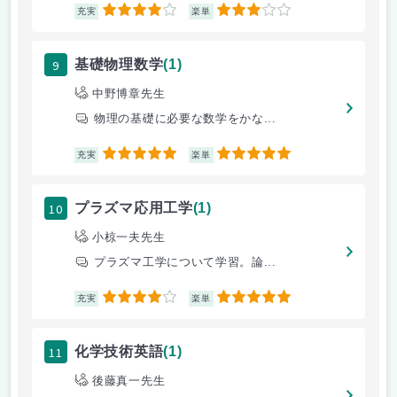
4
3
充実
楽単
9
基礎物理数学
(1)
中野博章先生
物理の基礎に必要な数学をかな...
5
5
充実
楽単
10
プラズマ応用工学
(1)
小椋一夫先生
プラズマ工学について学習。論...
4
5
充実
楽単
11
化学技術英語
(1)
後藤真一先生