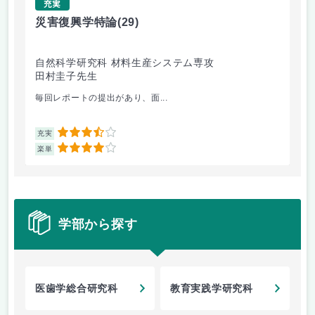
充実
災害復興学特論
(29)
ト
自然科学研究科 材料生産システム専攻
自
田村圭子先生
新
毎回レポートの提出があり、面...
2回
3.5
充実
充
4
楽単
楽
学部から探す
医歯学総合研究科
教育実践学研究科