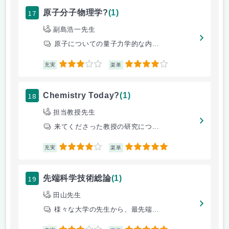
17
原子分子物理学?
(1)
副島浩一先生
原子についての量子力学的な内...
3
4
充実
楽単
18
Chemistry Today?
(1)
担当教授先生
来てくださった教授の研究につ...
4
5
充実
楽単
19
先端科学技術総論
(1)
田山先生
様々な大学の先生から、最先端...