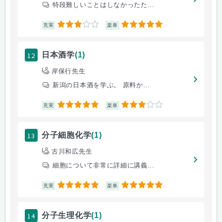
特段難しいことはしなかったた...
3
5
充実
楽単
12
日本酒学
(1)
岸保行先生
新潟の日本酒を学ぶ。 原料か...
5
3
充実
楽単
13
分子細胞化学
(1)
古川和広先生
細胞について非常に詳細に講義...
5
5
充実
楽単
14
分子生理化学
(1)