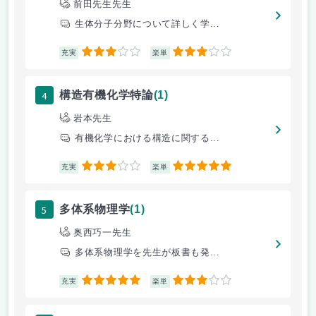
前田先生先生
生体分子分野について詳しく学...
3
3
充実
楽単
4
構造有機化学特論
(1)
岩本先生
有機化学における構造に関する...
3
5
充実
楽単
5
多体系物理学
(1)
奥西巧一先生
多体系物理学を先生が板書も発...
5
3
充実
楽単