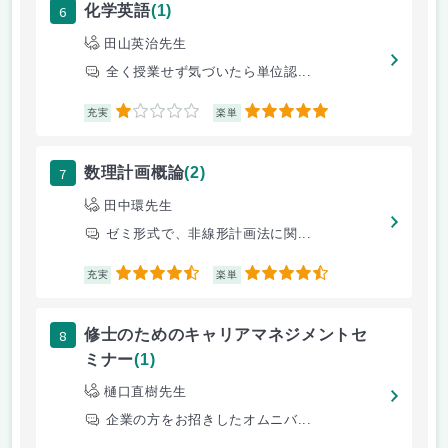
6
化学英語
(1)
田山英治先生
全く授業せず気づいたら単位認...
1
5
充実
楽単
7
数理計画概論
(2)
田中環先生
ゼミ形式で、非線形計画法に関...
4.5
4.5
充実
楽単
8
修士のためのキャリアマネジメントセ
ミナー
(1)
樋口直樹先生
企業の方をお招きしたオムニバ...