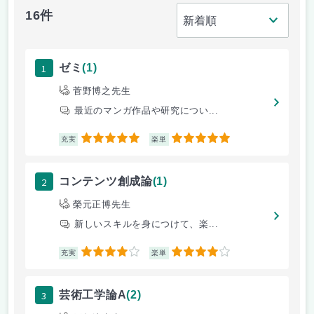
16件
1
ゼミ
(1)
菅野博之先生
最近のマンガ作品や研究につい...
5
5
充実
楽単
2
コンテンツ創成論
(1)
榮元正博先生
新しいスキルを身につけて、楽...
4
4
充実
楽単
3
芸術工学論A
(2)