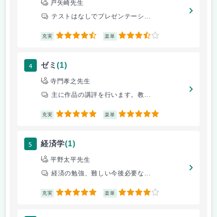
戸矢崎先生
テストはなしでプレゼンテーシ...
4.5
3.5
充実
楽単
4
ゼミ
(1)
寺門孝之先生
主に作品の講評を行います。教...
5
5
充実
楽単
5
経済学
(1)
平野太平先生
経済の勉強、難しい今後必要な...
5
4
充実
楽単