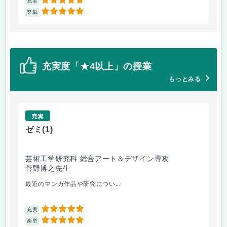
5
充実
充
5
楽単
楽
充実度「★4以上」の授業
もっとみる
充実
ゼミ
(1)
コ
芸術工学研究科 総合アート＆デザイン専攻
芸
菅野博之先生
榮
最近のマンガ作品や研究につい...
新
5
充実
充
5
楽単
楽