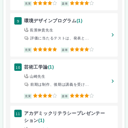
4
4
充実
楽単
9
環境デザインプログラム
(1)
長濱伸貴先生
評価に当たるテストは、発表と...
5
4
充実
楽単
10
芸術工学論
(1)
山崎先生
前期は制作、後期は講義を受け...
4
4
充実
楽単
11
アカデミックリテラシープレゼンテー
ション
(1)