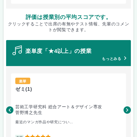
評価は授業別の平均スコアです。
クリックすることで出席の有無やテスト情報、先輩のコメン
トが閲覧できます。
楽単度「★4以上」の授業
もっとみる
楽単
ゼミ
(1)
コ
芸術工学研究科 総合アート＆デザイン専攻
芸
菅野博之先生
榮
最近のマンガ作品や研究につい...
新