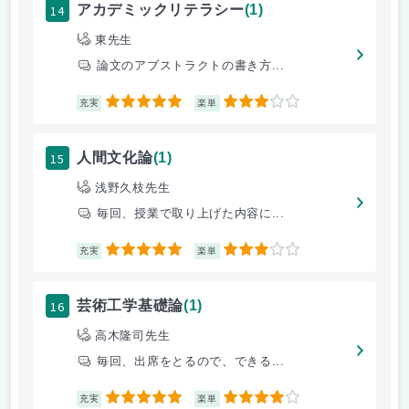
14
アカデミックリテラシー
(1)
東先生
論文のアブストラクトの書き方...
5
3
充実
楽単
15
人間文化論
(1)
浅野久枝先生
毎回、授業で取り上げた内容に...
5
3
充実
楽単
16
芸術工学基礎論
(1)
高木隆司先生
毎回、出席をとるので、できる...
5
4
充実
楽単