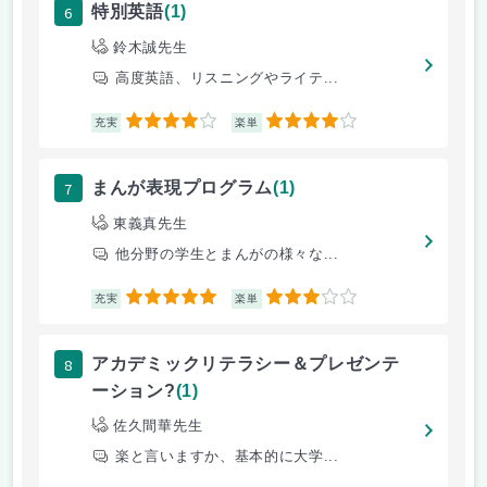
6
特別英語
(1)
鈴木誠先生
高度英語、リスニングやライテ...
4
4
充実
楽単
7
まんが表現プログラム
(1)
東義真先生
他分野の学生とまんがの様々な...
5
3
充実
楽単
8
アカデミックリテラシー＆プレゼンテ
ーション?
(1)
佐久間華先生
楽と言いますか、基本的に大学...