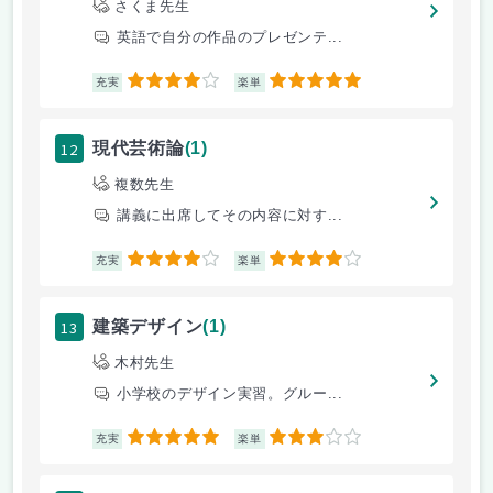
さくま先生
英語で自分の作品のプレゼンテ...
4
5
充実
楽単
12
現代芸術論
(1)
複数先生
講義に出席してその内容に対す...
4
4
充実
楽単
13
建築デザイン
(1)
木村先生
小学校のデザイン実習。グルー...
5
3
充実
楽単