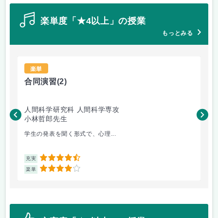
楽単度「★4以上」の授業
もっとみる
楽単
合同演習
(2)
自
人間科学研究科 人間科学専攻
人
小林哲郎先生
三
学生の発表を聞く形式で、心理...
自然
4.5
充実
充
4
楽単
楽