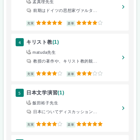
孟真理先生
前期はドイツの思想家ヴァルタ...
5
4
充実
楽単
4
キリスト教
(1)
matuda先生
教授の著作や、キリスト教的観...
4
3
充実
楽単
5
日本文学演習
(1)
飯田裕子先生
日本についてディスカッション...
4
5
充実
楽単