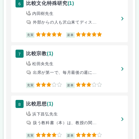
6
比較文化特殊研究
(1)
内田樹先生
外部からの人も沢山来てディス...
5
5
充実
楽単
7
比較宗教
(1)
松田央先生
出席が第一で、毎月最後の週に...
3
3
充実
楽単
8
比較思想
(1)
浜下昌弘先生
扱う教科書（本）は、教授の関...
4
4
充実
楽単