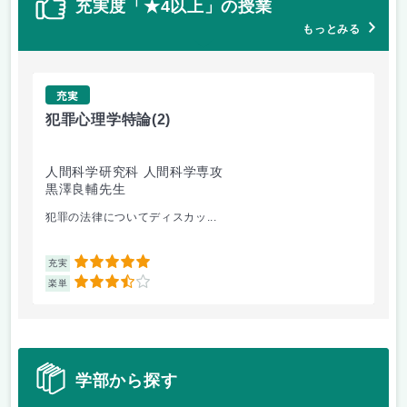
充実度「★4以上」の授業
もっとみる
充実
犯罪心理学特論
(2)
合
人間科学研究科 人間科学専攻
人
黒澤良輔先生
國
犯罪の法律についてディスカッ...
自
5
充実
充
3.5
楽単
楽
学部から探す