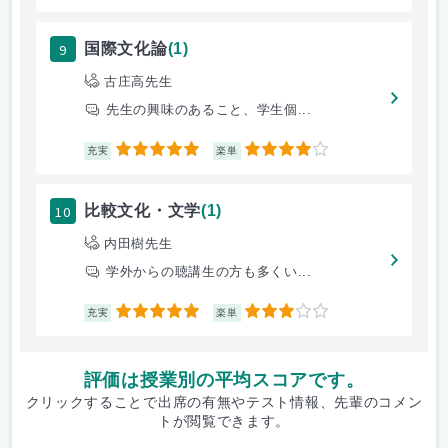
9
国際文化論
(1)
古庄高先生
先生の興味のあること、学生個...
5
4
充実
楽単
10
比較文化・文学
(1)
内田樹先生
学外からの聴講生の方も多くい...
5
3
充実
楽単
評価は授業別の平均スコアです。
クリックすることで出席の有無やテスト情報、先輩のコメン
トが閲覧できます。