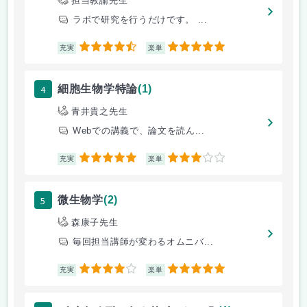
担当教諭先生
ラボで研究を行うだけです。 ...
4.5
5
充実
楽単
4
細胞生物学特論
(1)
青井貴之先生
Webでの講義で、論文を読ん...
5
3
充実
楽単
5
微生物学
(2)
森康子先生
毎回担当講師が変わるオムニバ...
4
5
充実
楽単