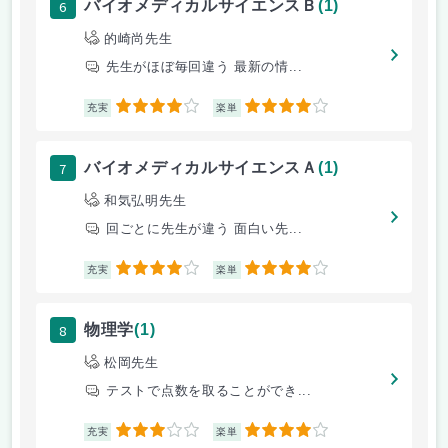
6
バイオメディカルサイエンスＢ
(1)
的崎尚先生
先生がほぼ毎回違う 最新の情...
4
4
充実
楽単
7
バイオメディカルサイエンスＡ
(1)
和気弘明先生
回ごとに先生が違う 面白い先...
4
4
充実
楽単
8
物理学
(1)
松岡先生
テストで点数を取ることができ...
3
4
充実
楽単