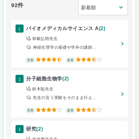
92件
1
バイオメディカルサイエンス A
(2)
和氣弘明先生
神経生理学の基礎や学外の講師...
4.5
3.5
充実
楽単
2
分子細胞生物学
(2)
鈴木聡先生
先生の言う実験をそのまま行え...
4
3.5
充実
楽単
3
研究
(2)