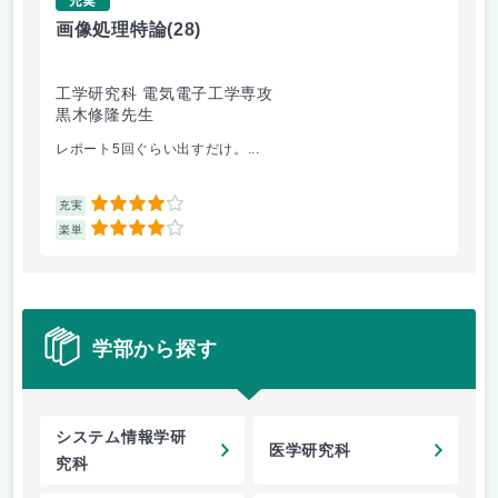
画像処理特論
(28)
コ
工学研究科 電気電子工学専攻
科
黒木修隆先生
ョ
山
レポート5回ぐらい出すだけ。...
事
4
充実
充
4
楽単
楽
学部から探す
システム情報学研
医学研究科
究科