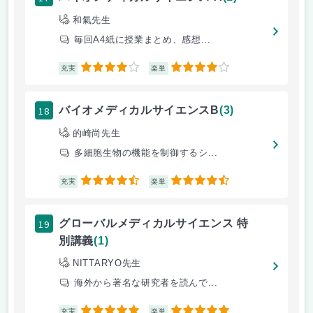
和氣先生
毎回A4紙に授業まとめ、感想...
4
4
充実
楽単
18
バイオメディカルサイエンスB
(3)
的崎尚先生
多細胞生物の機能を制御するシ...
4.5
4.5
充実
楽単
19
グローバルメディカルサイエンス 特
別講義
(1)
NITTARYO先生
海外から著名な研究者を読んで...
5
5
充実
楽単