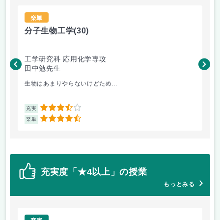
楽単
分子生物工学
(30)
画
工学研究科 応用化学専攻
工
田中勉先生
黒
生物はあまりやらないけどため...
レポ
3.5
充実
充
4.5
楽単
楽
充実度「★4以上」の授業
もっとみる
充実