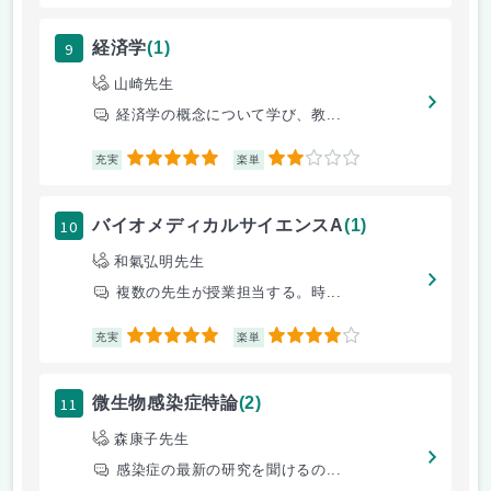
9
経済学
(1)
山崎先生
経済学の概念について学び、教...
5
2
充実
楽単
10
バイオメディカルサイエンスA
(1)
和氣弘明先生
複数の先生が授業担当する。時...
5
4
充実
楽単
11
微生物感染症特論
(2)
森康子先生
感染症の最新の研究を聞けるの...