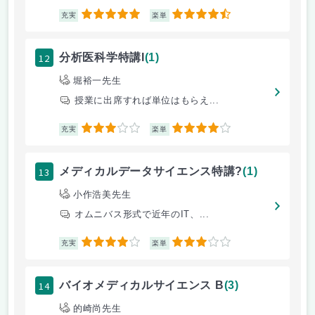
5
4.5
充実
楽単
12
分析医科学特講I
(1)
堀裕一先生
授業に出席すれば単位はもらえ...
3
4
充実
楽単
13
メディカルデータサイエンス特講?
(1)
小作浩美先生
オムニバス形式で近年のIT、...
4
3
充実
楽単
14
バイオメディカルサイエンス B
(3)
的崎尚先生