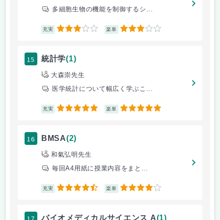
多細胞生物の機能を制御するシ...
3
3
充実
楽単
15
統計学
(1)
大森崇先生
医学統計について幅広く学ぶこ...
5
5
充実
楽単
16
BMSA
(2)
和氣弘明先生
毎回A4用紙に授業内容をまと...
4.5
4
充実
楽単
17
バイオメディカルサイエンス A
(1)