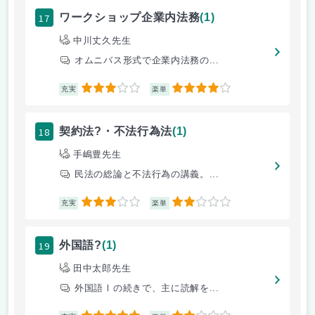
17
ワークショップ企業内法務
(1)
中川丈久先生
オムニバス形式で企業内法務の...
3
4
充実
楽単
18
契約法?・不法行為法
(1)
手嶋豊先生
民法の総論と不法行為の講義。...
3
2
充実
楽単
19
外国語?
(1)
田中太郎先生
外国語Ⅰの続きで、主に読解を...