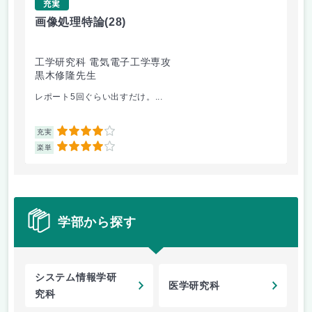
充実
画像処理特論
(28)
コ
工学研究科 電気電子工学専攻
科
黒木修隆先生
ョ
山
レポート5回ぐらい出すだけ。...
事
4
充実
充
4
楽単
楽
学部から探す
システム情報学研
医学研究科
究科