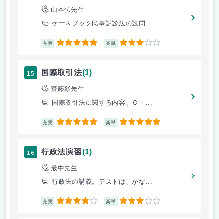
山本弘先生
ケースブック民事訴訟法の設問...
5
3
充実
楽単
15
国際取引法
(1)
齋藤彰先生
国際取引法に関する内容、ＣＩ...
5
5
充実
楽単
16
行政法演習
(1)
最中先生
行政法の講義。テストは、かな...
4
3
充実
楽単