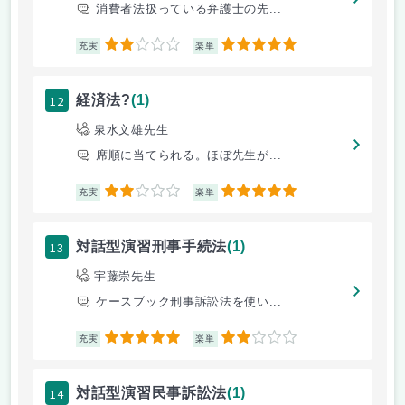
消費者法扱っている弁護士の先...
2
5
充実
楽単
12
経済法?
(1)
泉水文雄先生
席順に当てられる。ほぼ先生が...
2
5
充実
楽単
13
対話型演習刑事手続法
(1)
宇藤崇先生
ケースブック刑事訴訟法を使い...
5
2
充実
楽単
14
対話型演習民事訴訟法
(1)