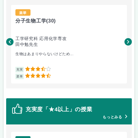
楽単
分子生物工学
(30)
画
工学研究科 応用化学専攻
工
田中勉先生
黒
生物はあまりやらないけどため...
レポ
3.5
充実
充
4.5
楽単
楽
充実度「★4以上」の授業
もっとみる