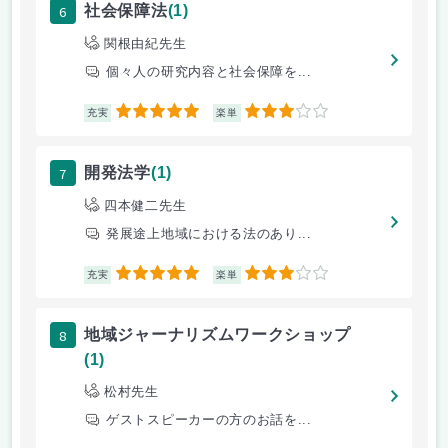
6
社会保障法
(1)
関根由紀先生
個々人の研究内容と社会保障を...
5
3
充実
楽単
7
開発法学
(1)
四本健二先生
発展途上地域における法のあり...
5
3
充実
楽単
8
地域ジャーナリズムワークショップ
(1)
松村先生
ゲストスピーカーの方のお話を...