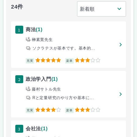
24件
1
商法
(1)
榊素寛先生
ソクラテスが基本です。基本的...
5
3
充実
楽単
2
政治学入門
(1)
藤村サトル先生
Rと定量研究のやり方や基本に...
4
3
充実
楽単
3
会社法
(1)