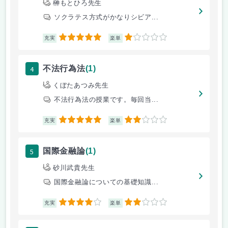
榊もとひろ先生
ソクラテス方式がかなりシビア...
5
1
充実
楽単
4
不法行為法
(1)
くぼたあつみ先生
不法行為法の授業です。毎回当...
5
2
充実
楽単
5
国際金融論
(1)
砂川武貴先生
国際金融論についての基礎知識...
4
2
充実
楽単