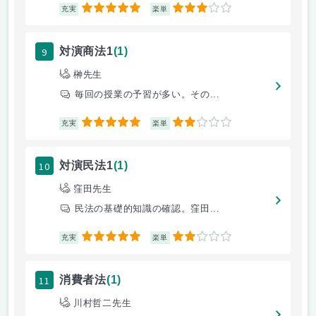
5
3
充実
楽単
9
対演商法1
(1)
榊先生
毎回の授業の予習が多い。その...
5
2
充実
楽単
10
対演民法1
(1)
窪田先生
民法の基礎的知識の確認。窪田...
5
2
充実
楽単
11
消費者法
(1)
川村哲二先生