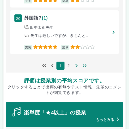
5
2
充実
楽単
20
外国語?
(1)
田中太郎先生
先生は厳しいですが、きちんと...
5
2
充実
楽単
2
1
評価は授業別の平均スコアです。
クリックすることで出席の有無やテスト情報、先輩のコメン
トが閲覧できます。
楽単度「★4以上」の授業
もっとみる