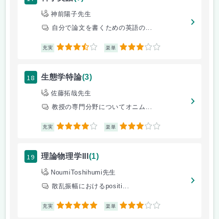
神前陽子先生
自分で論文を書くための英語の...
3.5
3
充実
楽単
18
生態学特論
(3)
佐藤拓哉先生
教授の専門分野についてオニム...
4
3
充実
楽単
19
理論物理学III
(1)
NoumiToshihumi先生
散乱振幅におけるpositi...
5
3
充実
楽単