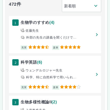
472件
1
生物学のすすめ
(4)
佐藤先生
外部の先生の講義を聞くだけで...
4.5
5
充実
楽単
2
科学英語
(6)
ウェンデルロジャー先生
科学、特に自然科学で用いられ...
4.5
4
充実
楽単
3
生物多様性概論II
(2)