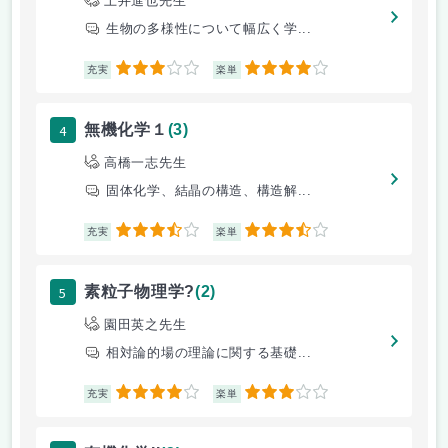
上井進也先生
生物の多様性について幅広く学...
3
4
充実
楽単
4
無機化学１
(3)
高橋一志先生
固体化学、結晶の構造、構造解...
3.5
3.5
充実
楽単
5
素粒子物理学?
(2)
園田英之先生
相対論的場の理論に関する基礎...
4
3
充実
楽単