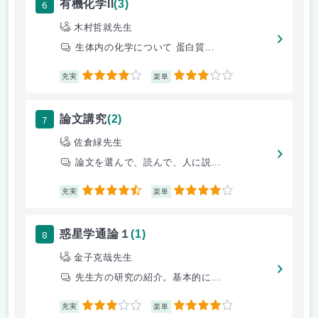
6
有機化学II
(3)
木村哲就先生
生体内の化学について 蛋白質...
4
3
充実
楽単
7
論文講究
(2)
佐倉緑先生
論文を選んで、読んで、人に説...
4.5
4
充実
楽単
8
惑星学通論１
(1)
金子克哉先生
先生方の研究の紹介。基本的に...
3
4
充実
楽単