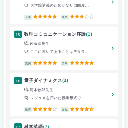
大学院講義のためかなり自由度...
5
3
充実
楽単
15
数理コミュニケーション序論
(1)
佐藤進先生
ここに書いてあることはデタラ...
5
5
充実
楽単
16
量子ダイナミクス
(3)
河本敏郎先生
レジュメを用いた授業形式で、...
4
4.5
充実
楽単
17
科学英語
(7)