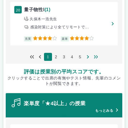
20
量子物性I
(1)
久保木一浩先生
感染対策により全てリモートで...
4
4
充実
楽単
2
3
4
5
1
評価は授業別の平均スコアです。
クリックすることで出席の有無やテスト情報、先輩のコメン
トが閲覧できます。
楽単度「★4以上」の授業
もっとみる