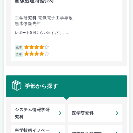
画像処理特論
(28)
コ
工学研究科 電気電子工学専攻
科
黒木修隆先生
ョ
山
レポート5回ぐらい出すだけ。...
事
4
充実
充
4
楽単
楽
学部から探す
システム情報学研
医学研究科
究科
科学技術イノベー