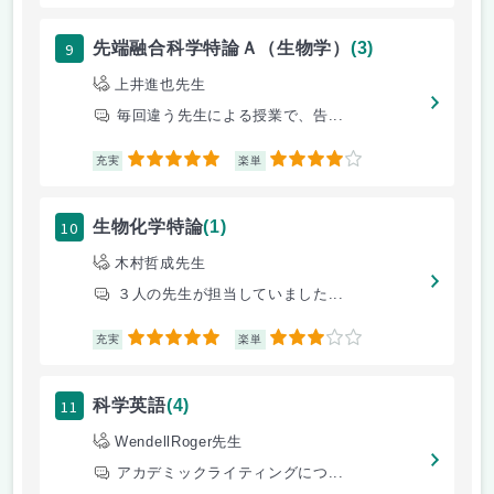
9
先端融合科学特論Ａ（生物学）
(3)
上井進也先生
毎回違う先生による授業で、告...
5
4
充実
楽単
10
生物化学特論
(1)
木村哲成先生
３人の先生が担当していました...
5
3
充実
楽単
11
科学英語
(4)
WendellRoger先生
アカデミックライティングにつ...