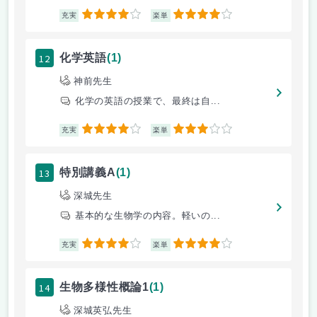
4
4
充実
楽単
12
化学英語
(1)
神前先生
化学の英語の授業で、最終は自...
4
3
充実
楽単
13
特別講義A
(1)
深城先生
基本的な生物学の内容。軽いの...
4
4
充実
楽単
14
生物多様性概論1
(1)
深城英弘先生