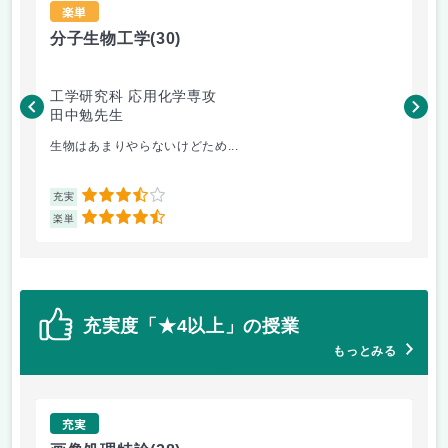
楽単
分子生物工学
(30)
画
工学研究科 応用化学専攻
工
田中勉先生
黒
生物はあまりやらないけどため...
レポ
3.5
充実
充
4.5
楽単
楽
充実度「★4以上」の授業
もっとみる
充実