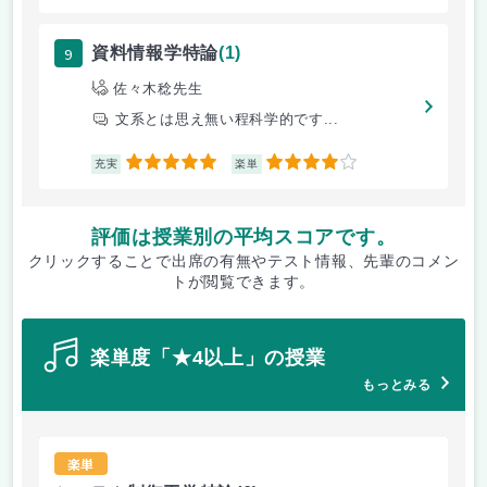
9
資料情報学特論
(1)
佐々木稔先生
文系とは思え無い程科学的です...
5
4
充実
楽単
評価は授業別の平均スコアです。
クリックすることで出席の有無やテスト情報、先輩のコメン
トが閲覧できます。
楽単度「★4以上」の授業
もっとみる
楽単