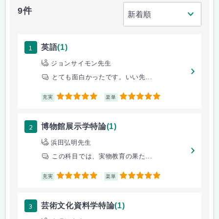
9件
1
英語
(1)
ジョンサイモン先生
とても面白かったです。いい先...
5
5
充実
楽単
2
博物館展示学特論
(1)
浜田弘明先生
この科目では、実物教育の果た...
5
5
充実
楽単
3
芸術文化資料学特論
(1)