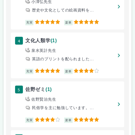
小澤弘先生
歴史や文化としての絵画資料を...
5
5
充実
楽単
4
文化人類学
(1)
泉水英計先生
英語のプリントを配られました...
5
4
充実
楽単
5
佐野ゼミ
(1)
佐野賢治先生
民俗学を主に勉強しています。...
4
5
充実
楽単