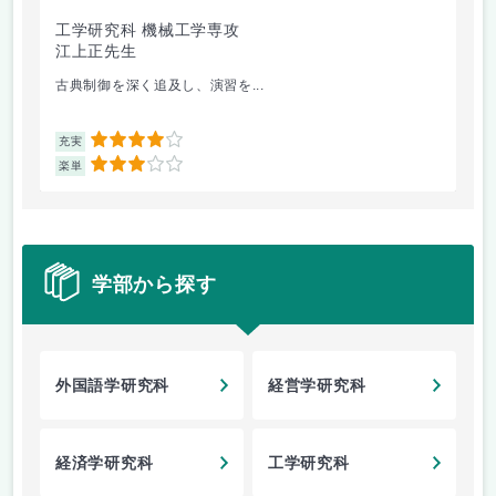
工学研究科 機械工学専攻
工
江上正先生
江
古典制御を深く追及し、演習を...
制
4
充実
充
3
楽単
楽
学部から探す
外国語学研究科
経営学研究科
経済学研究科
工学研究科