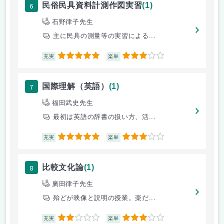
6
民俗民具資料計測作図実習
(1)
石野律子先生
主に民具の測量等の実習による...
5
3
充実
楽単
7
国際理解（英語）
(1)
福田武史先生
最初は英語の辞書の扱い方、活...
5
3
充実
楽単
8
比較文化論
(1)
廣田律子先生
殆どが映像と説明の授業。楽だ...
2
3
充実
楽単