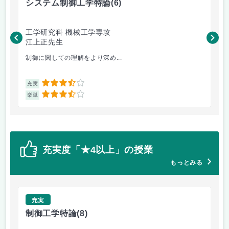
システム制御工学特論
(6)
高
工学研究科 機械工学専攻
理
江上正先生
山
制御に関しての理解をより深め...
ラ
3.5
充実
充
3.5
楽単
楽
充実度「★4以上」の授業
もっとみる
充実
制御工学特論
(8)
シ