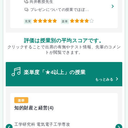
向井教授先生
プレゼンについての授業でほぼ...
5
4
充実
楽単
評価は授業別の平均スコアです。
クリックすることで出席の有無やテスト情報、先輩のコメン
トが閲覧できます。
楽単度「★4以上」の授業
もっとみる
楽単
知的財産と経営
(4)
知
工学研究科 電気電子工学専攻
工