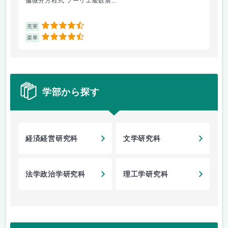
偏微分方程式 フーリエ級数展...
内
4.5
充実
充
4.5
楽単
楽
学部から探す
経済経営研究科
文学研究科
法学政治学研究科
理工学研究科