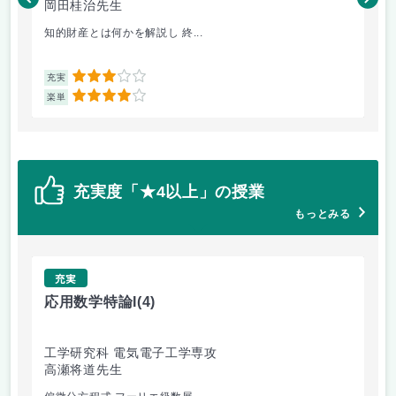
岡田桂治先生
高
知的財産とは何かを解説し 終...
内
3
充実
充
4
楽単
楽
充実度「★4以上」の授業
もっとみる
充実
応用数学特論I
(4)
知
工学研究科 電気電子工学専攻
工
高瀬将道先生
高