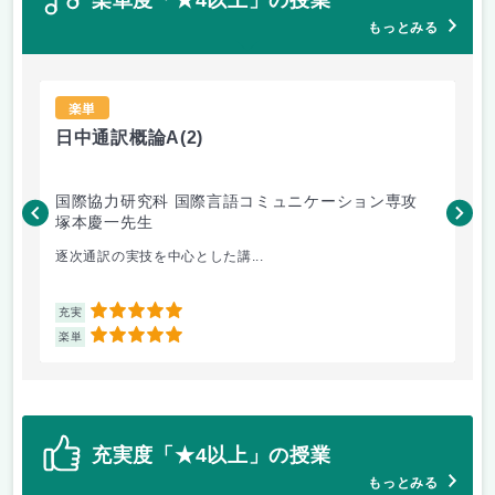
もっとみる
楽単
日中通訳概論A
(2)
特
国際協力研究科 国際言語コミュニケーション専攻
保
塚本慶一先生
橋
逐次通訳の実技を中心とした講...
研
5
充実
充
5
楽単
楽
充実度「★4以上」の授業
もっとみる