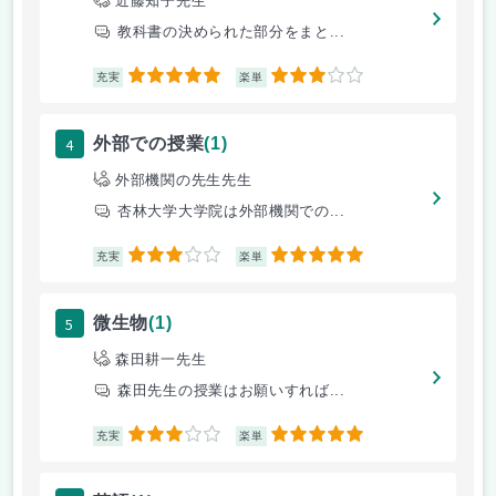
近藤知子先生
教科書の決められた部分をまと...
5
3
充実
楽単
4
外部での授業
(1)
外部機関の先生先生
杏林大学大学院は外部機関での...
3
5
充実
楽単
5
微生物
(1)
森田耕一先生
森田先生の授業はお願いすれば...
3
5
充実
楽単