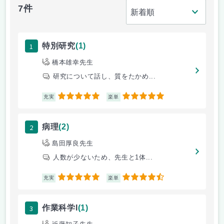
7件
1
特別研究
(1)
橋本雄幸先生
研究について話し、質をたかめ...
5
5
充実
楽単
2
病理
(2)
島田厚良先生
人数が少ないため、先生と1体...
5
4.5
充実
楽単
3
作業科学I
(1)