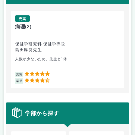
充実
病理
(2)
日
保健学研究科 保健学専攻
国
島田厚良先生
塚
人数が少ないため、先生と1体...
逐
5
充実
充
4.5
楽単
楽
学部から探す