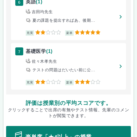
6
英語
(1)
吉田均先生
夏の課題を提出すればあ、後期...
2
5
充実
楽単
7
基礎医学
(1)
佐々木孝先生
テストの問題はだいたい前に公...
2
3
充実
楽単
評価は授業別の平均スコアです。
クリックすることで出席の有無やテスト情報、先輩のコメン
トが閲覧できます。
楽単度「★4以上」の授業