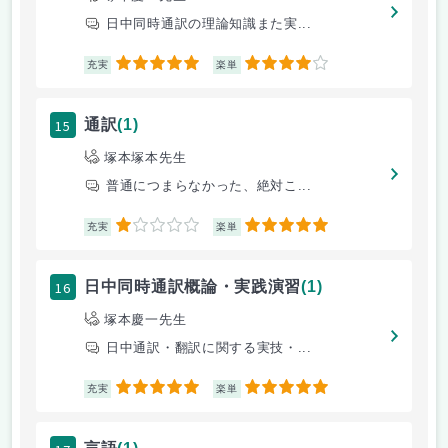
日中同時通訳の理論知識また実...
5
4
充実
楽単
15
通訳
(1)
塚本塚本先生
普通につまらなかった、絶対こ...
1
5
充実
楽単
16
日中同時通訳概論・実践演習
(1)
塚本慶一先生
日中通訳・翻訳に関する実技・...
5
5
充実
楽単