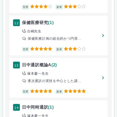
4
3
充実
楽単
12
保健医療研究
(1)
出嶋先生
保健医療計画の総合的かつ円滑...
5
3
充実
楽単
13
日中通訳概論A
(2)
塚本慶一先生
逐次通訳の実技を中心とした講...
5
5
充実
楽単
14
日中同時通訳
(1)
塚本慶一先生