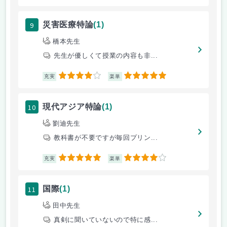
9
災害医療特論
(1)
橋本先生
先生が優しくて授業の内容も非...
4
5
充実
楽単
10
現代アジア特論
(1)
劉迪先生
教科書が不要ですが毎回プリン...
5
4
充実
楽単
11
国際
(1)
田中先生
真剣に聞いていないので特に感...