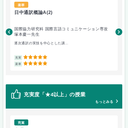
楽単
日中通訳概論A
(2)
特
国際協力研究科 国際言語コミュニケーション専攻
保
塚本慶一先生
橋
逐次通訳の実技を中心とした講...
研
5
充実
充
5
楽単
楽
充実度「★4以上」の授業
もっとみる
充実