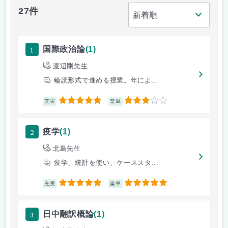
27件
1
国際政治論
(1)
渡辺剛先生
輪読形式で進める授業。年によ...
5
3
充実
楽単
2
疫学
(1)
北島先生
疫学、統計を使い、ケーススタ...
5
5
充実
楽単
3
日中翻訳概論
(1)