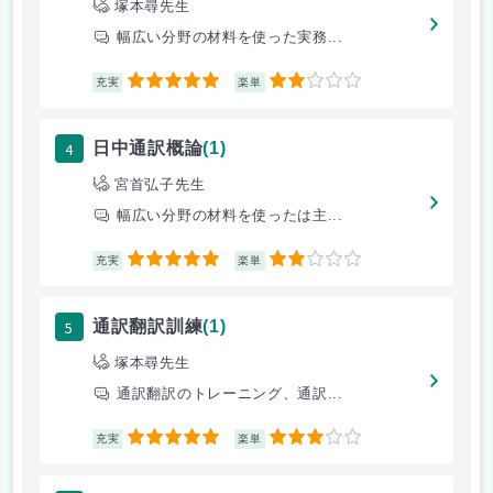
塚本尋先生
幅広い分野の材料を使った実務...
5
2
充実
楽単
4
日中通訳概論
(1)
宮首弘子先生
幅広い分野の材料を使ったは主...
5
2
充実
楽単
5
通訳翻訳訓練
(1)
塚本尋先生
通訳翻訳のトレーニング、通訳...
5
3
充実
楽単