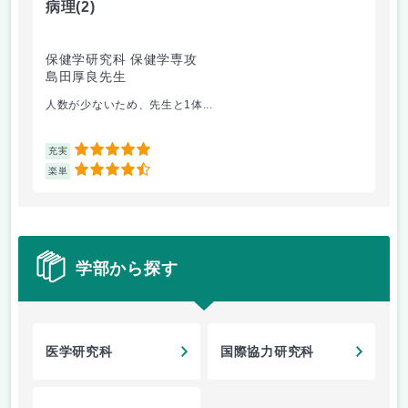
病理
(2)
日
保健学研究科 保健学専攻
国
島田厚良先生
塚
人数が少ないため、先生と1体...
逐
5
充実
充
4.5
楽単
楽
学部から探す
医学研究科
国際協力研究科