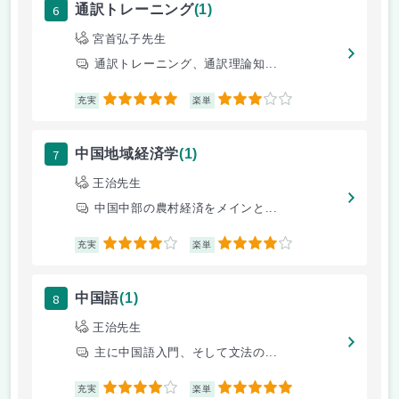
6
通訳トレーニング
(1)
宮首弘子先生
通訳トレーニング、通訳理論知...
5
3
充実
楽単
7
中国地域経済学
(1)
王治先生
中国中部の農村経済をメインと...
4
4
充実
楽単
8
中国語
(1)
王治先生
主に中国語入門、そして文法の...
4
5
充実
楽単