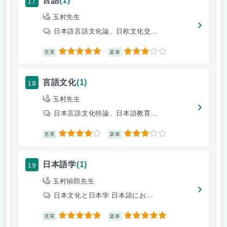
17
言語
(1)
玉村先生
日本語言語文化論、日欧文化交...
5
3
充実
楽単
18
言語文化
(1)
玉村先生
日本言語文化特論、日本語教育...
4
3
充実
楽単
19
日本語学
(1)
玉村禎郎先生
日本文化と日本学 日本語にお...
5
5
充実
楽単