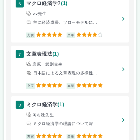
6
マクロ経済学?
(1)
○○先生
主に経済成長、ソローモデルに...
5
4
充実
楽単
7
文章表現法
(1)
岩原 武則先生
日本語による文章表現の多様性...
5
5
充実
楽単
8
ミクロ経済学
(1)
岡村稔先生
ミクロ経済学の理論について深...
5
5
充実
楽単