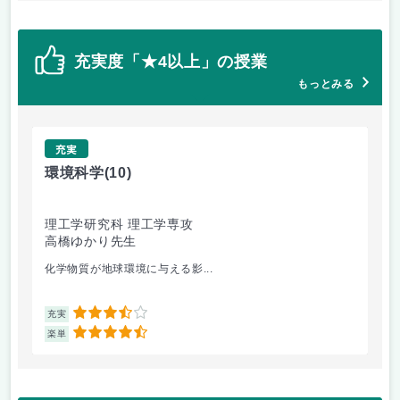
充実度「★4以上」の授業
もっとみる
充実
環境科学
(10)
光
理工学研究科 理工学専攻
理
高橋ゆかり先生
鈴
化学物質が地球環境に与える影...
ヤ
3.5
充実
充
4.5
楽単
楽