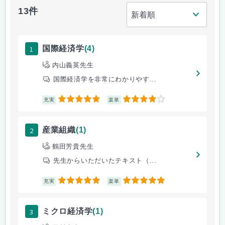
13件
1
国際経済学
(4)
内山義英先生
国際経済学を非常にわかりやす...
5
4
充実
楽単
2
産業組織
(1)
鶴田芳貴先生
先生からいただいたテキスト（...
5
5
充実
楽単
3
ミクロ経済学
(1)