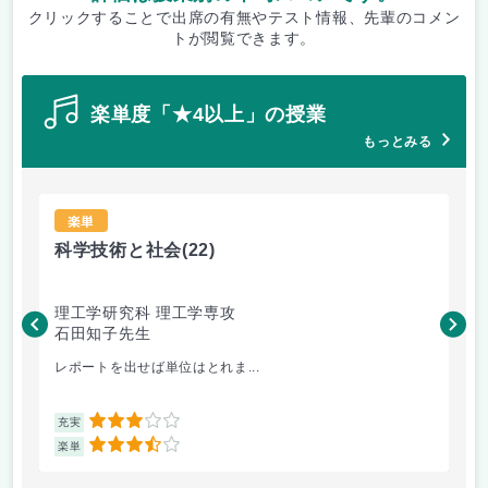
クリックすることで出席の有無やテスト情報、先輩のコメン
トが閲覧できます。
楽単度「★4以上」の授業
もっとみる
楽単
科学技術と社会
(22)
科
理工学研究科 理工学専攻
理
石田知子先生
石
レポートを出せば単位はとれま...
ま
3
充実
充
3.5
楽単
楽