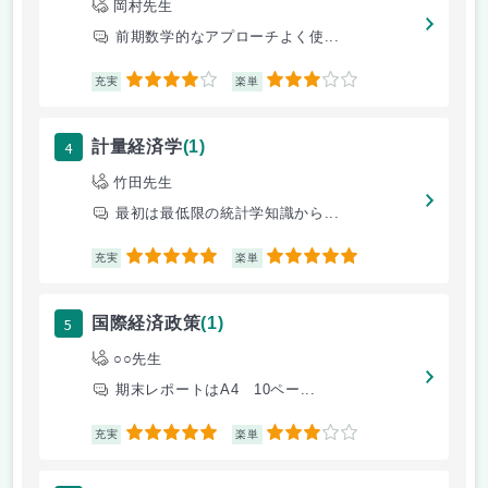
岡村先生
前期数学的なアプローチよく使...
4
3
充実
楽単
4
計量経済学
(1)
竹田先生
最初は最低限の統計学知識から...
5
5
充実
楽単
5
国際経済政策
(1)
○○先生
期末レポートはA4 10ペー...
5
3
充実
楽単