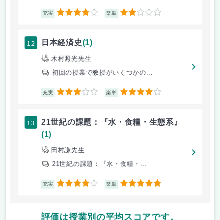
4
2
充実
楽単
12
日本経済史
(1)
木村照光先生
初回の授業で教授がいくつかの...
3
4
充実
楽単
13
21世紀の課題：『水・食糧・生態系』
(1)
田村謙先生
21世紀の課題：『水・食糧・...
4
5
充実
楽単
評価は授業別の平均スコアです。