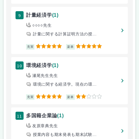
9
計量経済学
(1)
○○○○先生
計量に関する計算証明方法の授...
5
5
充実
楽単
10
環境経済学
(1)
瀬尾先生先生
環境に関する経済学。現在の環...
5
2
充実
楽単
11
多国籍企業論
(1)
友原章典先生
授業内容も期末発表も期末試験...