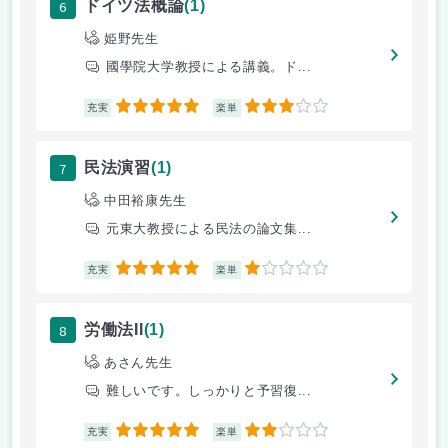
6
ドイツ法概論
(1)
姫野先生
國學院大学教授による講義。ド...
5
3
充実
楽単
7
民法演習
(1)
中田裕康先生
元東大教授による民法の論文集...
5
1
充実
楽単
8
労働法II
(1)
あさん先生
難しいです。しっかりと予習復...
5
2
充実
楽単