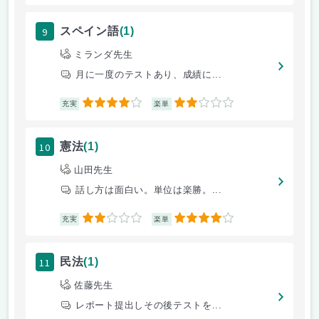
9
スペイン語
(1)
ミランダ先生
月に一度のテストあり、成績に...
4
2
充実
楽単
10
憲法
(1)
山田先生
話し方は面白い。単位は楽勝。...
2
4
充実
楽単
11
民法
(1)
佐藤先生
レポート提出しその後テストを...