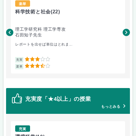
楽単
科学技術と社会
(22)
科
理工学研究科 理工学専攻
理
石田知子先生
石
レポートを出せば単位はとれま...
ま
3
充実
充
3.5
楽単
楽
充実度「★4以上」の授業
もっとみる
充実