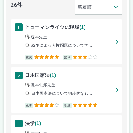
26件
1
ヒューマンライツの現場
(1)
森本先生
紛争による人権問題について学...
5
3
充実
楽単
2
日本国憲法
(1)
磯本忠邦先生
日本国憲法について初歩的なも...
4
5
充実
楽単
3
法学
(1)