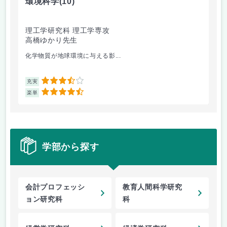
環境科学
(10)
光
理工学研究科 理工学専攻
理
高橋ゆかり先生
鈴
化学物質が地球環境に与える影...
ヤ
3.5
充実
充
4.5
楽単
楽
学部から探す
会計プロフェッシ
教育人間科学研究
ョン研究科
科