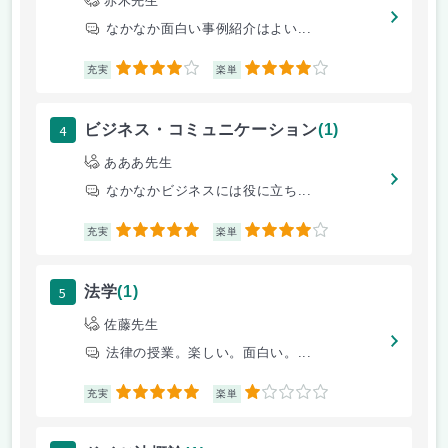
赤木先生
なかなか面白い事例紹介はよい...
4
4
充実
楽単
4
ビジネス・コミュニケーション
(1)
あああ先生
なかなかビジネスには役に立ち...
5
4
充実
楽単
5
法学
(1)
佐藤先生
法律の授業。楽しい。面白い。...
5
1
充実
楽単