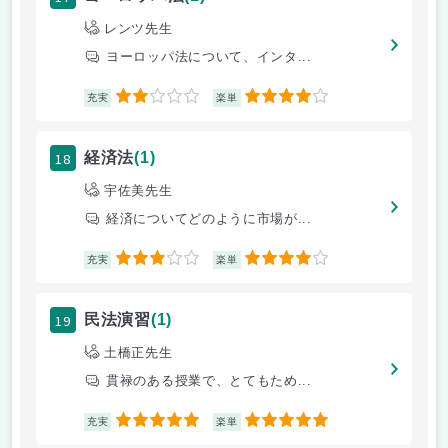
レンツ先生
ヨーロッパ法について、インタ...
2
4
充実
楽単
18
経済法
(1)
宇佐美先生
経済についてどのように市場が...
3
4
充実
楽単
19
民法演習
(1)
土橋正先生
貫禄のある授業で、とてもため...
5
5
充実
楽単