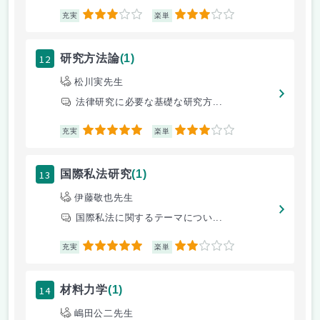
3
3
充実
楽単
12
研究方法論
(1)
松川実先生
法律研究に必要な基礎な研究方...
5
3
充実
楽単
13
国際私法研究
(1)
伊藤敬也先生
国際私法に関するテーマについ...
5
2
充実
楽単
14
材料力学
(1)
嶋田公二先生