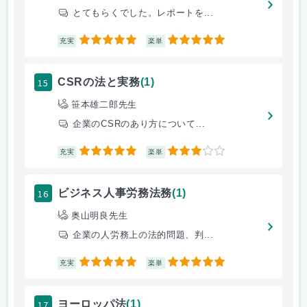
とてもらくでした。レポートを...
5
5
充実
楽単
15
CSRの法と実務
(1)
笹本雄二郎先生
企業のCSRのあり方について...
5
3
充実
楽単
16
ビジネス人事労務法務
(1)
奥山明良先生
企業の人労務上の法的問題、判...
5
5
充実
楽単
17
ヨーロッパ法
(1)