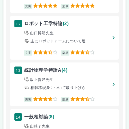
5
5
充実
楽単
12
ロボット工学特論
(2)
山口博明先生
主にロボットアームについて運...
3.5
3.5
充実
楽単
13
統計物理学特論A
(4)
坂上貴洋先生
相転移現象について取り上げら...
4
3.5
充実
楽単
14
一般相対論
(8)
山崎了先生