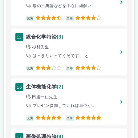
場の古典論などを中心に紐解い...
4.5
4
充実
楽単
15
総合化学特論
(3)
杉村先生
はっきりいってくそです。 と...
3
4
充実
楽単
16
生体機能化学
(2)
田邉一仁先生
プレゼン参加していれば単位が...
5
5
充実
楽単
17
画像処理特論
(9)