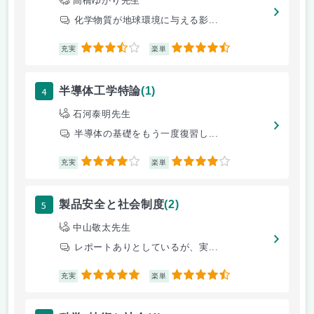
高橋ゆかり先生
化学物質が地球環境に与える影...
3.5
4.5
充実
楽単
4
半導体工学特論
(1)
石河泰明先生
半導体の基礎をもう一度復習し...
4
4
充実
楽単
5
製品安全と社会制度
(2)
中山敬太先生
レポートありとしているが、実...
5
4.5
充実
楽単