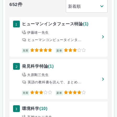
652件
1
ヒューマンインタフェース特論
(1)
伊藤雄一先生
ヒューマンコンピュータインタ...
5
3
充実
楽単
2
発見科学特論
(1)
大原剛三先生
英語の教科書を読んで、まとめ...
3
4
充実
楽単
3
環境科学
(10)