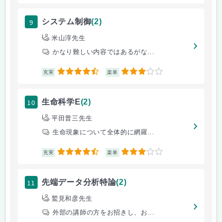
9
システム制御
(2)
米山淳先生
かなり難しい内容ではあるがな...
4.5
3
充実
楽単
10
生命科学E
(2)
平田普三先生
生命現象について全体的に網羅...
4.5
3
充実
楽単
11
先端データ分析特論
(2)
鷲見和彦先生
外部の講師の方をお招きし、お...