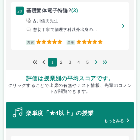
20
基礎固体電子特論?
(3)
古川信夫先生
懇切丁寧で物理学科以外出身の...
5
5
充実
楽単
2
3
4
5
1
評価は授業別の平均スコアです。
クリックすることで出席の有無やテスト情報、先輩のコメン
トが閲覧できます。
楽単度「★4以上」の授業
もっとみる