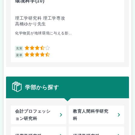
環境科学
(10)
光
理工学研究科 理工学専攻
理
高橋ゆかり先生
鈴
化学物質が地球環境に与える影...
ヤ
3.5
充実
充
4.5
楽単
楽
学部から探す
会計プロフェッシ
教育人間科学研究
ョン研究科
科