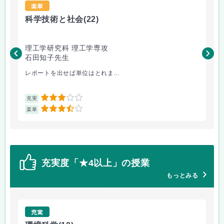
楽単
科学技術と社会
(22)
科
理工学研究科 理工学専攻
理
石田知子先生
石
レポートを出せば単位はとれま...
ま
3
充実
充
3.5
楽単
楽
充実度「★4以上」の授業
もっとみる
充実