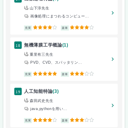
山下淳先生
画像処理にまつわるコンピュー...
4
4
充実
楽単
18
無機薄膜工学概論
(1)
重里有三先生
PVD、CVD、スパッタリン...
5
3
充実
楽単
19
人工知能特論
(3)
森田武史先生
java,pythonを用い...
4
3
充実
楽単