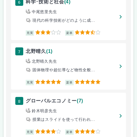
6
科学･技術と社会
(4)
中尾悠里先生
現代の科学技術がどのように成...
3
3.5
充実
楽単
7
北野晴久
(1)
北野晴久先生
固体物理や超伝導など物性全般...
5
5
充実
楽単
8
グローバルエコノミー
(7)
鈴木明彦先生
授業はスライドを使って行われ...
4
4
充実
楽単