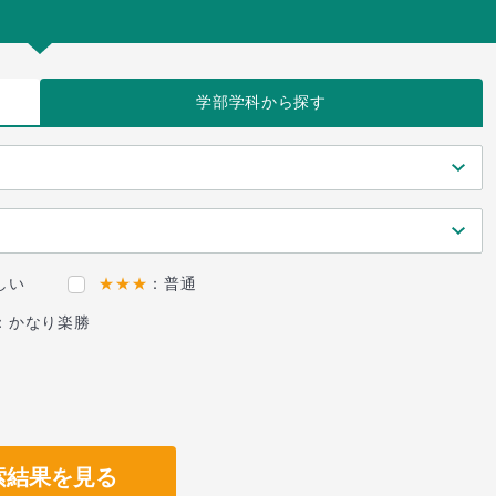
学部学科
から探す
しい
★★★
：普通
：かなり楽勝
索結果を見る