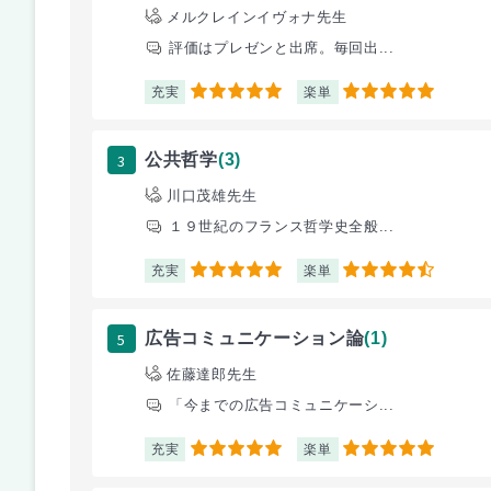
メルクレインイヴォナ先生
評価はプレゼンと出席。毎回出...
充実
楽単
5
5
3
公共哲学
(3)
川口茂雄先生
１９世紀のフランス哲学史全般...
充実
楽単
5
4.5
5
広告コミュニケーション論
(1)
佐藤達郎先生
「今までの広告コミュニケーシ...
充実
楽単
5
5