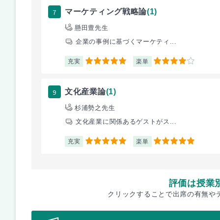
7
マーケティング戦略論
(1)
懸田豊先生
企業の事例に基づくマーケティ...
充実
楽単
5
4
9
文化産業論
(1)
杉浦勢之先生
文化産業に関係あるゲストがス...
充実
楽単
5
5
評価は授業
クリックすることで出席の有無や