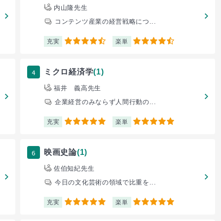
内山隆先生
コンテンツ産業の経営戦略につ...
充実
楽単
4.5
4.5
4
ミクロ経済学
(1)
福井 義高先生
企業経営のみならず人間行動の...
充実
楽単
5
5
6
映画史論
(1)
佐伯知紀先生
今日の文化芸術の領域で比重を...
充実
楽単
5
5