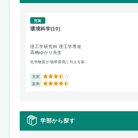
充実
環境科学
(10)
理工学研究科 理工学専攻
高橋ゆかり先生
化学物質が地球環境に与える影...
充実
3.5
楽単
4.5
学部から探す