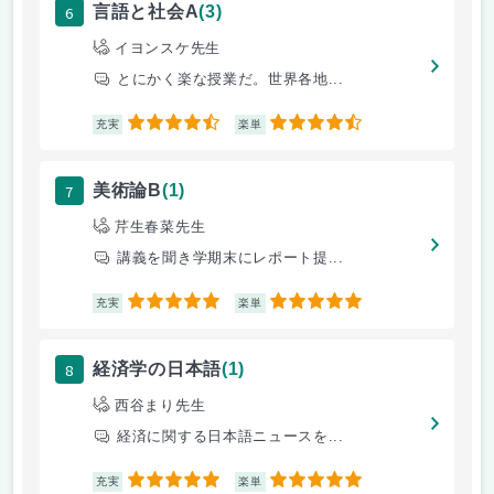
6
言語と社会A
(3)
イヨンスケ先生
とにかく楽な授業だ。世界各地...
4.5
4.5
充実
楽単
7
美術論B
(1)
芹生春菜先生
講義を聞き学期末にレポート提...
5
5
充実
楽単
8
経済学の日本語
(1)
西谷まり先生
経済に関する日本語ニュースを...
5
5
充実
楽単