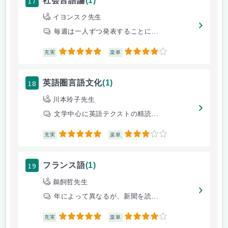
17
社会言語論
(1)
イヨンスク先生
毎週は一人ずつ発表することに...
5
4
充実
楽単
18
英語圏言語文化
(1)
川本玲子先生
文学中心に英語テクストの精読...
5
3
充実
楽単
19
フランス語
(1)
鵜飼哲先生
年によって異なるが、新聞を読...
5
4
充実
楽単