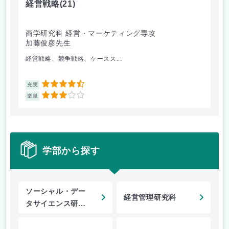
経営戦略
(21)
中
商学研究科 経営・マーケティング専攻
経
加藤俊彦先生
黒
経営戦略、競争戦略、ケースス...
中
4.5
充実
充
3
楽単
楽
学部から探す
ソーシャル・デー
経営管理研究科
タサイエンス研究
科