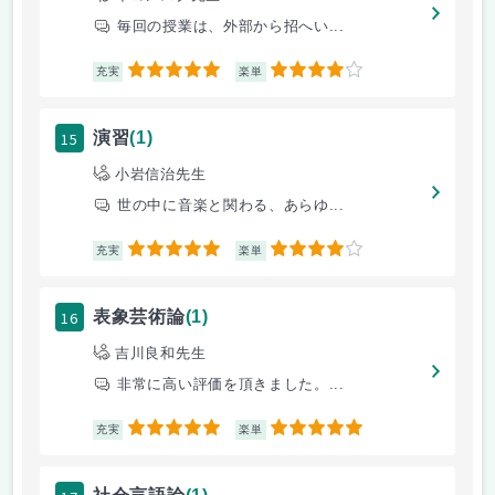
毎回の授業は、外部から招へい...
5
4
充実
楽単
15
演習
(1)
小岩信治先生
世の中に音楽と関わる、あらゆ...
5
4
充実
楽単
16
表象芸術論
(1)
吉川良和先生
非常に高い評価を頂きました。...
5
5
充実
楽単