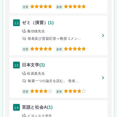
5
5
充実
楽単
12
ゼミ（演習）
(1)
庵功雄先生
発表及び質疑応答＋教授コメン...
5
5
充実
楽単
13
日本文学
(1)
松原真先生
毎週一つの論文を読む。 発表...
4
4
充実
楽単
14
言語と社会A
(1)
イヨンスク先生