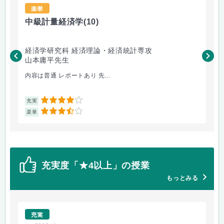
楽単
中級計量経済学
(10)
中
経済学研究科 経済理論・経済統計専攻
経
山本庸平先生
平
内容は普通 レポートあり 先...
中
4
充実
充
3.5
楽単
楽
充実度「★4以上」の授業
もっとみる
充実