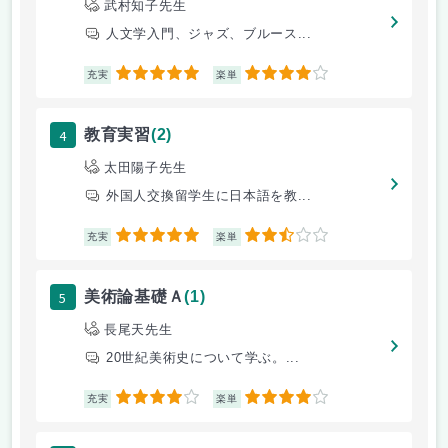
武村知子先生
人文学入門、ジャズ、ブルース...
5
4
充実
楽単
4
教育実習
(2)
太田陽子先生
外国人交換留学生に日本語を教...
5
2.5
充実
楽単
5
美術論基礎Ａ
(1)
長尾天先生
20世紀美術史について学ぶ。...
4
4
充実
楽単