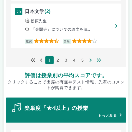
20
日本文学
(2)
松原先生
『金閣寺』についての論文を読...
4.5
4
充実
楽単
2
3
4
5
1
評価は授業別の平均スコアです。
クリックすることで出席の有無やテスト情報、先輩のコメン
トが閲覧できます。
楽単度「★4以上」の授業
もっとみる