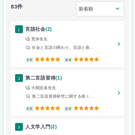
83件
1
言語社会
(2)
荒井先生
社会と言語の関わり、言語と政...
5
5
充実
楽単
2
第二言語習得
(1)
大関浩美先生
第二言語習得研究に関する様々...
5
5
充実
楽単
3
人文学入門
(2)