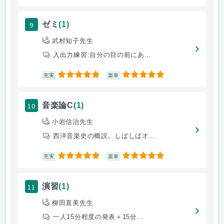
9
ゼミ
(1)
武村知子先生
入出力練習:自分の目の前にあ...
5
5
充実
楽単
10
音楽論C
(1)
小岩信治先生
西洋音楽史の概説。しばしばオ...
5
5
充実
楽単
11
演習
(1)
柳田直美先生
一人15分程度の発表＋15分...