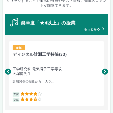
クリックすることで出席の有無やテスト情報、先輩のコメン
トが閲覧できます。
楽単度「★4以上」の授業
もっとみる
楽単
ディジタル計測工学特論
(33)
画
工学研究科 電気電子工学専攻
工
犬塚博先生
橋
計測関係の歴史から、 A/D...
Ｌ
4
充実
充
3.5
楽単
楽