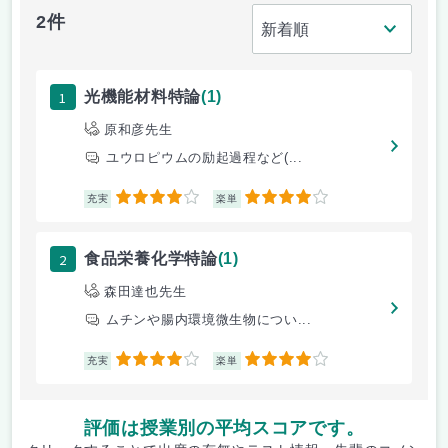
2件
1
光機能材料特論
(1)
原和彦先生
ユウロピウムの励起過程など(...
4
4
充実
楽単
2
食品栄養化学特論
(1)
森田達也先生
ムチンや腸内環境微生物につい...
4
4
充実
楽単
評価は授業別の平均スコアです。