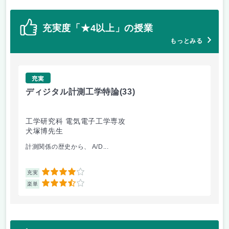
充実度「★4以上」の授業
もっとみる
充実
ディジタル計測工学特論
(33)
画
工学研究科 電気電子工学専攻
工
犬塚博先生
橋
計測関係の歴史から、 A/D...
Ｌ
4
充実
充
3.5
楽単
楽