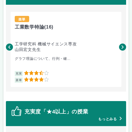
楽単
工業数学特論
(16)
ロ
工学研究科 機械サイエンス専攻
工
山田宏文先生
米
グラフ理論について、行列・確...
ロ
3.5
充実
充
4
楽単
楽
充実度「★4以上」の授業
もっとみる