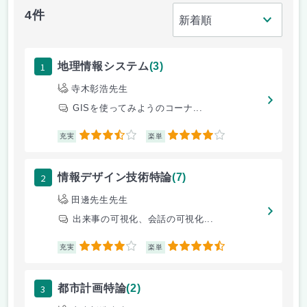
4件
1
地理情報システム
(3)
寺木彰浩先生
GISを使ってみようのコーナ...
3.5
4
充実
楽単
2
情報デザイン技術特論
(7)
田邊先生先生
出来事の可視化、会話の可視化...
4
4.5
充実
楽単
3
都市計画特論
(2)