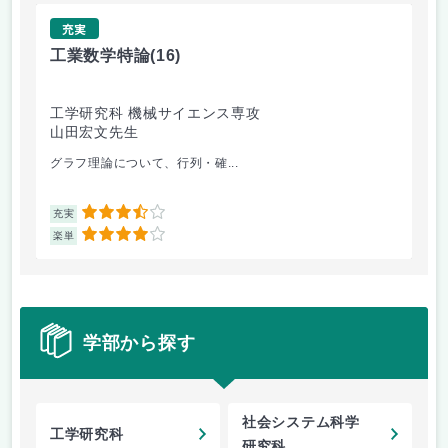
充実
工業数学特論
(16)
振
工学研究科 機械サイエンス専攻
工
山田宏文先生
高
グラフ理論について、行列・確...
ま
3.5
充実
充
4
楽単
楽
学部から探す
社会システム科学
工学研究科
研究科