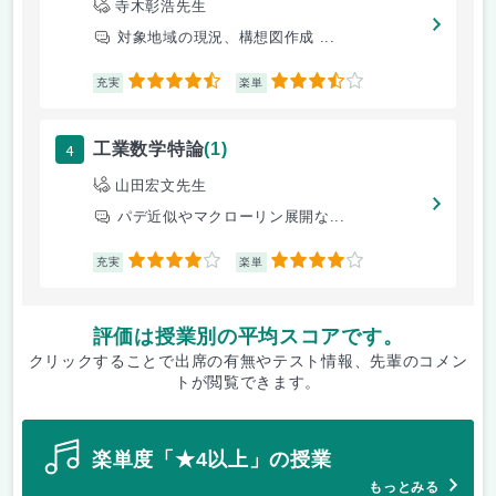
寺木彰浩先生
対象地域の現況、構想図作成 ...
4.5
3.5
充実
楽単
4
工業数学特論
(1)
山田宏文先生
パデ近似やマクローリン展開な...
4
4
充実
楽単
評価は授業別の平均スコアです。
クリックすることで出席の有無やテスト情報、先輩のコメン
トが閲覧できます。
楽単度「★4以上」の授業
もっとみる