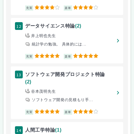
4
4
充実
楽単
12
データサイエンス特論
(2)
井上明也先生
統計学の勉強。 具体的には...
5
5
充実
楽単
13
ソフトウェア開発プロジェクト特論
(2)
谷本茂明先生
ソフトウェア開発の見積もり手...
5
4
充実
楽単
14
人間工学特論
(1)