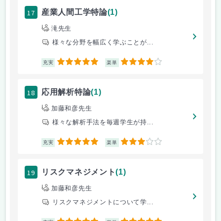
17
産業人間工学特論
(1)
滝先生
様々な分野を幅広く学ぶことが...
5
4
充実
楽単
18
応用解析特論
(1)
加藤和彦先生
様々な解析手法を毎週学生が持...
5
3
充実
楽単
19
リスクマネジメント
(1)
加藤和彦先生
リスクマネジメントについて学...