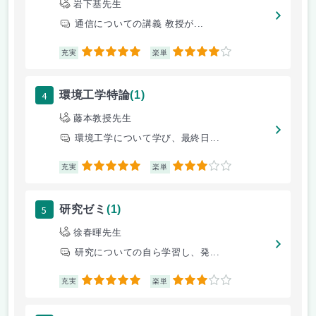
岩下基先生
通信についての講義 教授が...
5
4
充実
楽単
4
環境工学特論
(1)
藤本教授先生
環境工学について学び、最終日...
5
3
充実
楽単
5
研究ゼミ
(1)
徐春暉先生
研究についての自ら学習し、発...
5
3
充実
楽単