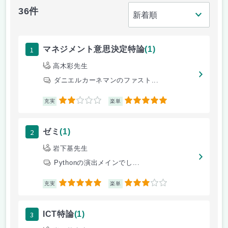
36件
1
マネジメント意思決定特論
(1)
高木彩先生
ダニエルカーネマンのファスト...
2
5
充実
楽単
2
ゼミ
(1)
岩下基先生
Pythonの演出メインでし...
5
3
充実
楽単
3
ICT特論
(1)