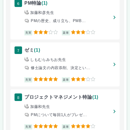
6
PM特論
(1)
加藤和彦先生
PMの歴史、成り立ち、PMB...
3
3
充実
楽単
7
ゼミ
(1)
しもむらみちお先生
修士論文の内容添削、決定とい...
5
3
充実
楽単
8
プロジェクトマネジメント特論
(1)
加藤和先生
PMについて毎回1人がプレゼ...
5
4
充実
楽単