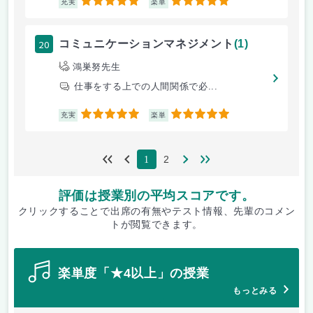
5
5
充実
楽単
20
コミュニケーションマネジメント
(1)
鴻巣努先生
仕事をする上での人間関係で必...
5
5
充実
楽単
2
1
評価は授業別の平均スコアです。
クリックすることで出席の有無やテスト情報、先輩のコメン
トが閲覧できます。
楽単度「★4以上」の授業
もっとみる