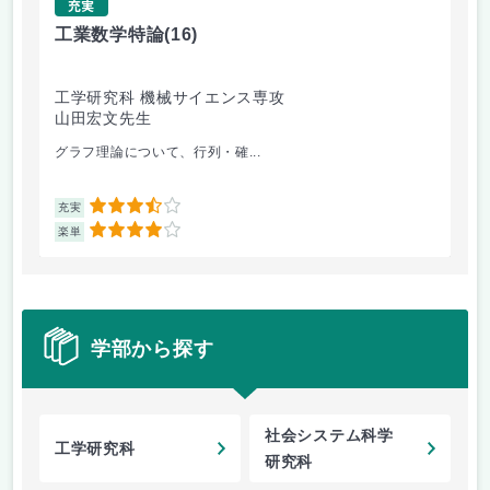
充実
工業数学特論
(16)
振
工学研究科 機械サイエンス専攻
工
山田宏文先生
高
グラフ理論について、行列・確...
ま
3.5
充実
充
4
楽単
楽
学部から探す
社会システム科学
工学研究科
研究科