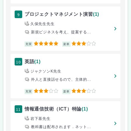
9
プロジェクトマネジメント演習
(1)
久保先生先生
新規ビジネスを考え、提案する...
5
3
充実
楽単
10
英語
(1)
ジャクソンK先生
外人と直接話せるので、主体的...
3
3
充実
楽単
11
情報通信技術（ICT）特論
(1)
岩下基先生
教科書は配布されます．ネット...