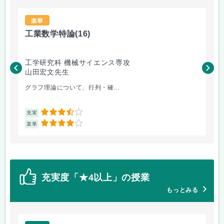
楽単
工業数学特論
(16)
ロ
工学研究科 機械サイエンス専攻
工
山田宏文先生
米
グラフ理論について、行列・確...
ロ
3.5
充実
充
4
楽単
楽
充実度「★4以上」の授業
もっとみる